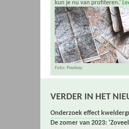
kun je nu van profiteren.’
Le
Foto: Pixabay
VERDER IN HET NI
Onderzoek effect kweldergr
De zomer van 2023: 'Zoveel 