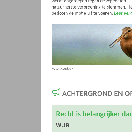
wordt opgeroepen tegen de zogeheten
natuurherstelverordening te stemmen. Het
besloten de motie uit te voeren.
Lees verd
Foto: Pixabay
ACHTERGROND EN OP
Recht is belangrijker da
WUR