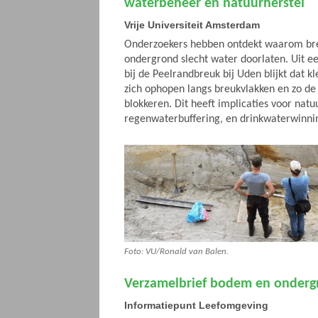
waterbeheer en natuurherstel
Vrije Universiteit Amsterdam
Onderzoekers hebben ontdekt waarom bre
ondergrond slecht water doorlaten. Uit ee
bij de Peelrandbreuk bij Uden blijkt dat k
zich ophopen langs breukvlakken en zo d
blokkeren. Dit heeft implicaties voor natu
regenwaterbuffering, en drinkwaterwinni
Foto: VU/Ronald van Balen.
Verzamelbrief bodem en onderg
Informatiepunt Leefomgeving