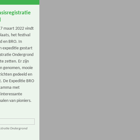
sisregistratie
d
7 maart 2022 vindt
aats, het festival
d en BRO. In
n expeditie gestart
istratie Ondergrond
e zetten. Er zijn
len genomen, mooie
nzichten gedeeld en
kt. De Expeditie BRO
gramma met
 interessante
halen van pioniers.
gistratie Ondergrond