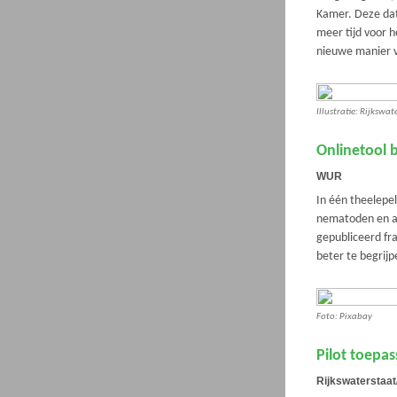
Kamer. Deze dat
meer tijd voor 
nieuwe manier 
Illustratie: Rijksw
Onlinetool
WUR
In één theelepe
nematoden en an
gepubliceerd fr
beter te begrijp
Foto: Pixabay
Pilot toepa
Rijkswaterstaa