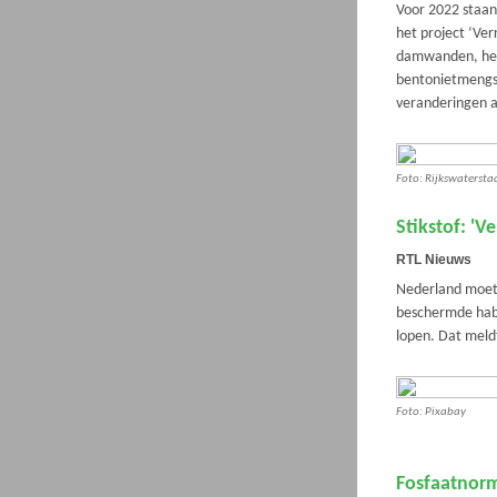
Voor 2022 staa
het project ‘Ve
damwanden, het
bentonietmengse
veranderingen 
Foto: Rijkswaterst
Stikstof: 'V
RTL Nieuws
Nederland moet s
beschermde habi
lopen. Dat mel
Foto: Pixabay
Fosfaatnor