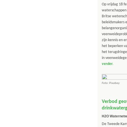
Op vrijdag 18 fe
waterschappen 
Britse wetensc
beleidsmakers 
belangenorganis
veenweideprobl
zijn kennis en e
het beperken v
het terugdringe
in veenweidege
verder.
Foto: Pixabay
Verbod geo
drinkwater
H2O Waternetw
De Tweede Kame