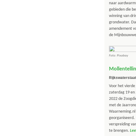
naar aardwarmt
gebieden die be
winning van dri
grondwater. Da
amendement vo
de Mijnbouwwe
Foto: Pixabay
Mollentelli
Rijkswatersta
Voor het vierde 
zaterdag 19 en 
2022 de Zoogdi
met de Jaarrond
Waarneming.nl 
georganiseerd. 
verspreiding van
te brengen.
Lee