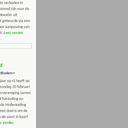
e verboden in
stemd zijn voor de
nkwater uit
t gebeurde via een
or aanpassing van
t.
Lees verder.
ng
at/Bodem+
jaar op rij heeft op
zondag 20 februari
ervereniging samen
 Tuintelling en
de Mollentelling
Het doel is om de
 de soort in kaart
s verder.