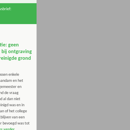
sbrief:
tie: geen
bij ontgraving
treinigde grond
ussen enkele
aandam en het
rgemeester en
nd de vraag
d al dan niet
einigd was en in
an of het college
blijven van een
er bevoegd was tot
es verder.