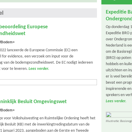
Expeditie Ba
el
Ondergron
tbeoordeling Europese
Op donderdag 1
ndheidswet
Expeditie BRO pl
over Ondergron
t/Bodem+
Nederland is ee
2022 lanceerde de Europese Commissie (EC) een
om de Basisreg
 for evidence, een verzoek om input voor de
(BRO) op poten t
ng van de bodemgezondheidswet. De EC nodigt iedereen
hobbels en kui
t voor te leveren.
Lees verder.
uitzichten en i
er is veel berei
bevat een pro
inspirerende en
sprekers en ver
inklijk Besluit Omgevingswet
Lees verder.
t/Bodem+
e voor Volkshuisvesting en Ruimtelijke Ordening heeft het
Illustratie: Basisre
ijk Besluit (KB) met de inwerkingtredingsdatum van de
1 januari 2023, aangeboden aan de Eerste en Tweede