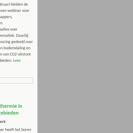
bruari hielden de
een webinar voor
happers,
en
aties over
ematiek. Daarbij
rvaring gedeeld over
an bodemdaling en
n van CO2-uitstoot
bieden.
Lees
thermie in
gebieden
erk
r heeft het boren