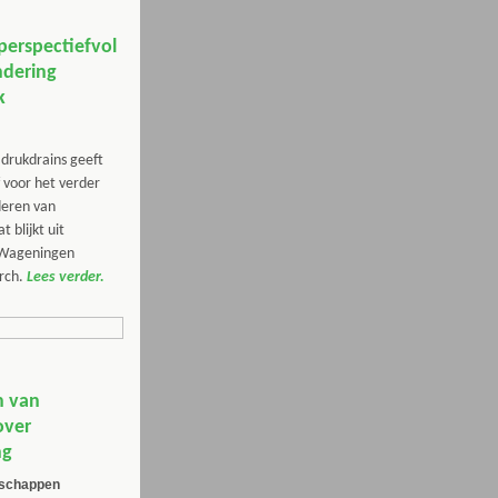
perspectiefvol
ndering
k
drukdrains geeft
f voor het verder
eren van
 blijkt uit
 Wageningen
arch.
Lees verder.
n van
over
ng
rschappen