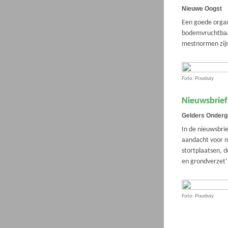
Nieuwe Oogst
Een goede organi
bodemvruchtbaar
mestnormen zijn
Foto: Pixabay
Nieuwsbrie
Gelders Onderg
In de nieuwsbri
aandacht voor 
stortplaatsen, 
en grondverzet’
Foto: Pixabay