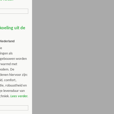
oeling uit de
Nederland
le
ngen als
ngebouwen worden
erwarmd met
bodem. De
denen hiervoor zijn:
d, comfort,
tie, robuustheid en
ge levensduur van
chniek.
Lees verder.