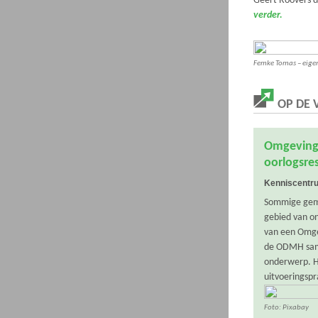
Geert Roovers d
verder.
Femke Tomas – eige
OP DE
Omgevings
oorlogsre
Kenniscentru
Sommige geme
gebied van on
van een Omge
de ODMH same
onderwerp. Hi
uitvoeringspr
Foto: Pixabay