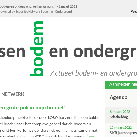
bodem en ondergrond, 6e jaargang, nr. 4 - 1 maart 2022
s powered by Expertise Netwerk Bodem en Ondergrond
Web
Aanmelden nie
T NETWERK
Agenda
n grote prik in mijn bubbel’
8 maart 2022
Schakeldag
rcheoloog merkte ik pas door KOBO hoezeer ik in een bubbel
 veel breder naar het complexe geheel dat de bodem en
10 maart 2022
 merkt Femke Tomas op, die sinds een half jaar samen met
SIKB jaarcongres