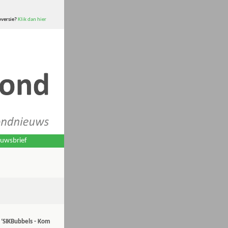
versie?
Klik dan hier
uwsbrief
 ‘SIKBubbels - Kom