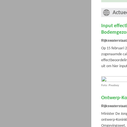
Actue
Input effec
Bodemgezo
Rijkswaterstaa
Op 15 februari 
zogenaamde call
effectbeoordeli
uit om hier inpu
Foto: Pixabay
Ontwerp-Kon
Rijkswaterstaa
Minister De Jong
ontwerp-Koninkl
Omgevingswet, 