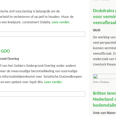
Drukdrains 
sche stof voorziening is belangrijk om de
voor vermi
heid te verbeteren of op peil te houden. Maar de
 een knelpunt, constateert Delphy.
Lees verder.
veenafbraa
WUR
De werking van 
veel perspectie
kunnen vermind
f GOO
veenafbraak. Dat
rond Overleg
onderzoek van
Livestock Rese
ef van het Gelders Ondergrond Overleg onder andere
meer de meervoudige herontwikkeling van voormalige
de informatiebijeenkomst over ‘Aziatische Duizendknopen
 en een update over Squit iBis.
Lees verder.
Foto: Pixabay
Britten lere
Nederland 
bodemdali
Unie van Wate