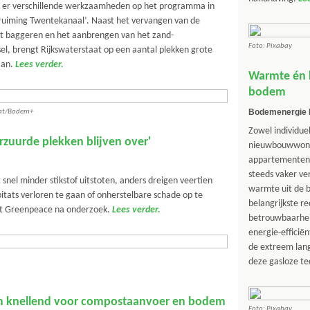
n er verschillende werkzaamheden op het programma in
rruiming Twentekanaal’. Naast het vervangen van de
 baggeren en het aanbrengen van het zand-
Foto: Pixabay
l, brengt Rijkswaterstaat op een aantal plekken grote
aan.
Lees verder.
Warmte én k
bodem
Bodemenergie 
aat/Bodem+
Zowel individue
erzuurde plekken blijven over'
nieuwbouwwoni
appartemente
steeds vaker v
nel minder stikstof uitstoten, anders dreigen veertien
warmte uit de 
tats verloren te gaan of onherstelbare schade op te
belangrijkste re
dt Greenpeace na onderzoek.
Lees verder.
betrouwbaarhei
energie-efficiën
de extreem lan
deze gasloze te
m knellend voor compostaanvoer en bodem
Foto: Pixabay