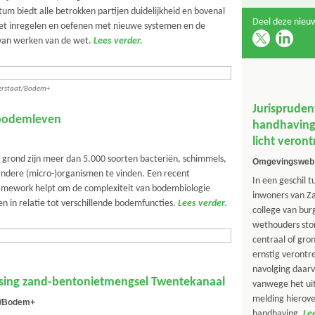
um biedt alle betrokken partijen duidelijkheid en bovenal
Deel deze nieuw
het inregelen en oefenen met nieuwe systemen en de
van werken van de wet.
Lees verder.
aterstaat/Bodem+
Jurispruden
 bodemleven
handhaving 
licht veron
l grond zijn meer dan 5.000 soorten bacteriën, schimmels,
Omgevingsweb
dere (micro-)organismen te vinden. Een recent
In een geschil t
amework helpt om de complexiteit van bodembiologie
inwoners van Z
en in relatie tot verschillende bodemfuncties.
Lees verder.
college van bu
wethouders sto
centraal of gron
ernstig verontr
navolging daarv
ssing zand-bentonietmengsel Twentekanaal
vanwege het uit
melding hierov
t/Bodem+
handhaving.
Le