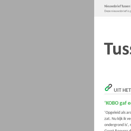
Nieuwsbrief Tussen 
Deze nieuwsbrief i
UIT HE
‘KOBO gaf ee
‘Opgeleid als a
zat. Nu kijk ik
ondergrond is’,