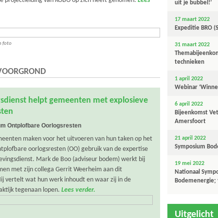
e projectleiding van KOBO op zich heeft genomen.
Lees
uit je bubbel!’
17 maart 2022
Expeditie BRO (
n foto
31 maart 2022
Themabijeenkom
technieken
 VOORGROND
1 april 2022
Webinar ‘Winnen
dienst helpt gemeenten met explosieve
6 april 2022
sten
Bijeenkomst Vet
Amersfoort
m Ontplofbare Oorlogsresten
enten maken voor het uitvoeren van hun taken op het
21 april 2022
Symposium Bo
tplofbare oorlogsresten (OO) gebruik van de expertise
vingsdienst. Mark de Boo (adviseur bodem) werkt bij
19 mei 2022
n met zijn collega Gerrit Weerheim aan dit
Nationaal Symp
j vertelt wat hun werk inhoudt en waar zij in de
Bodemenergie; v
aktijk tegenaan lopen.
Lees verder.
Uitgelicht