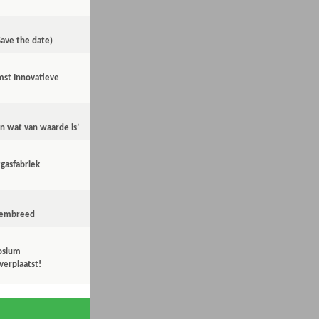
Save the date)
st Innovatieve
 wat van waarde is’
gasfabriek
dembreed
osium
erplaatst!