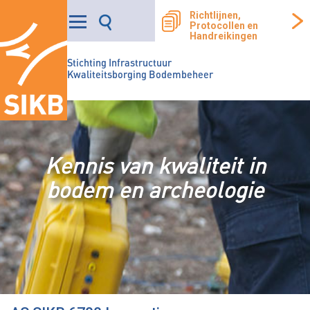
Richtlijnen,
Protocollen en
Handreikingen
Stichting Infrastructuur
Kwaliteitsborging Bodembeheer
Kennis van kwaliteit in
bodem en archeologie