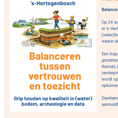
Balance
Op 24 se
in ’s-He
(water)b
waarin d
Een insp
gezamenl
thema’s 
verdiepi
wordt op
opkomend
Deelname
aanmeldf