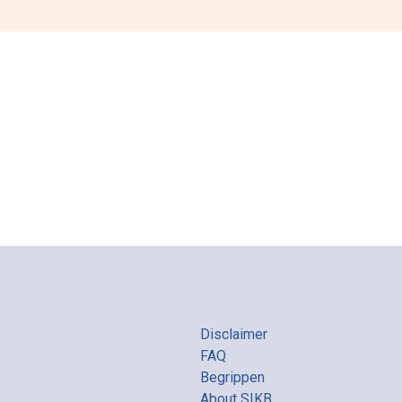
Disclaimer
FAQ
Begrippen
About SIKB