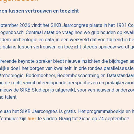
ren tussen vertrouwen en toezicht
ptember 2026 vindt het SIKB Jaarcongres plaats in het 1931 C
rtogenbosch. Centraal staat de vraag hoe we grip houden op kwalit
odem, archeologie en data, in een werkveld dat voortdurend in b
e balans tussen vertrouwen en toezicht steeds opnieuw wordt g
irerende keynote spreker biedt nieuwe inzichten die bijdragen a
ijke doel: het borgen van kwaliteit. In drie rondes parallelsessie
Archeologie, Bodembeheer, Bodembescherming en Datastandaar
ng gezocht vanuit uiteenlopende perspectieven en praktijkervari
nieuw de SIKB Studieprijs uitgereikt, voor vernieuwend onderzo
 talent.
 aan het SIKB Jaarcongres is gratis. Het programmaboekje en 
ormulier zijn
hier
te vinden. Graag tot ziens op 24 september!