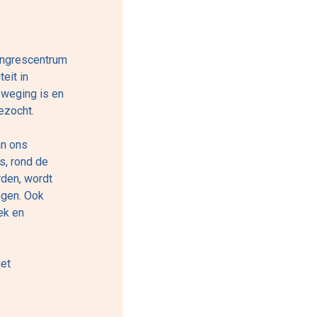
ongrescentrum
eit in
eweging is en
ezocht.
an ons
s, rond de
den, wordt
ngen. Ook
ek en
het