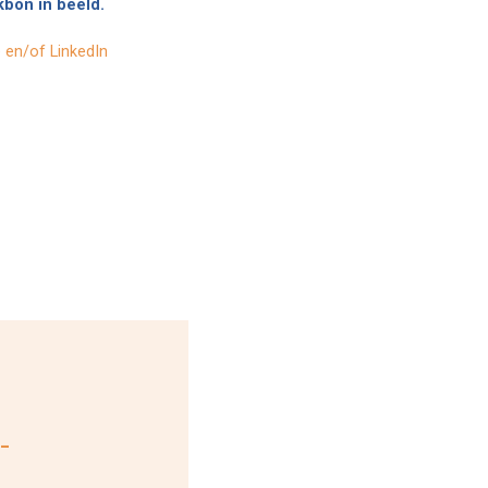
kbon in beeld.
 en/of LinkedIn
-