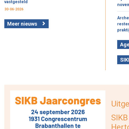
vastgesteld
nove
30-06-2026
Arche
Meer nieuws
reste
prakt
Ag
SIK
Uitge
SIKB
Hert