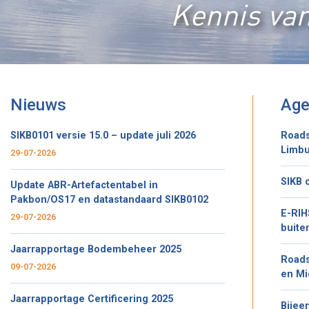
Kennis van
Nieuws
Ag
SIKB0101 versie 15.0 – update juli 2026
Roads
Limbu
29-07-2026
SIKB 
Update ABR-Artefactentabel in
Pakbon/OS17 en datastandaard SIKB0102
E-RIH
29-07-2026
buite
Jaarrapportage Bodembeheer 2025
Roads
09-07-2026
en Mi
Jaarrapportage Certificering 2025
Bijee