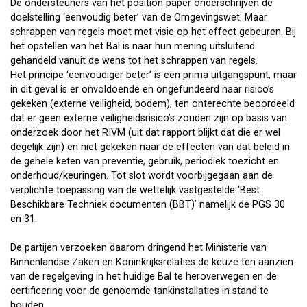
De ondersteuners van het position paper onderschrijven de
doelstelling ‘eenvoudig beter’ van de Omgevingswet. Maar
schrappen van regels moet met visie op het effect gebeuren. Bij
het opstellen van het Bal is naar hun mening uitsluitend
gehandeld vanuit de wens tot het schrappen van regels.
Het principe ‘eenvoudiger beter’ is een prima uitgangspunt, maar
in dit geval is er onvoldoende en ongefundeerd naar risico’s
gekeken (externe veiligheid, bodem), ten onterechte beoordeeld
dat er geen externe veiligheidsrisico’s zouden zijn op basis van
onderzoek door het RIVM (uit dat rapport blijkt dat die er wel
degelijk zijn) en niet gekeken naar de effecten van dat beleid in
de gehele keten van preventie, gebruik, periodiek toezicht en
onderhoud/keuringen. Tot slot wordt voorbijgegaan aan de
verplichte toepassing van de wettelijk vastgestelde ‘Best
Beschikbare Techniek documenten (BBT)’ namelijk de PGS 30
en 31.
De partijen verzoeken daarom dringend het Ministerie van
Binnenlandse Zaken en Koninkrijksrelaties de keuze ten aanzien
van de regelgeving in het huidige Bal te heroverwegen en de
certificering voor de genoemde tankinstallaties in stand te
houden.