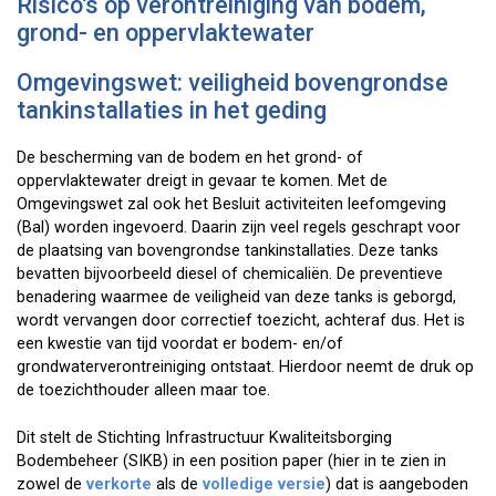
Risico’s op verontreiniging van bodem,
grond- en oppervlaktewater
Omgevingswet: veiligheid bovengrondse
tankinstallaties in het geding
De bescherming van de bodem en het grond- of
oppervlaktewater dreigt in gevaar te komen. Met de
Omgevingswet zal ook het Besluit activiteiten leefomgeving
(Bal) worden ingevoerd. Daarin zijn veel regels geschrapt voor
de plaatsing van bovengrondse tankinstallaties. Deze tanks
bevatten bijvoorbeeld diesel of chemicaliën. De preventieve
benadering waarmee de veiligheid van deze tanks is geborgd,
wordt vervangen door correctief toezicht, achteraf dus. Het is
een kwestie van tijd voordat er bodem- en/of
grondwaterverontreiniging ontstaat. Hierdoor neemt de druk op
de toezichthouder alleen maar toe.
Dit stelt de Stichting Infrastructuur Kwaliteitsborging
Bodembeheer (SIKB) in een position paper (hier in te zien in
zowel de
verkorte
als de
volledige versie
) dat is aangeboden