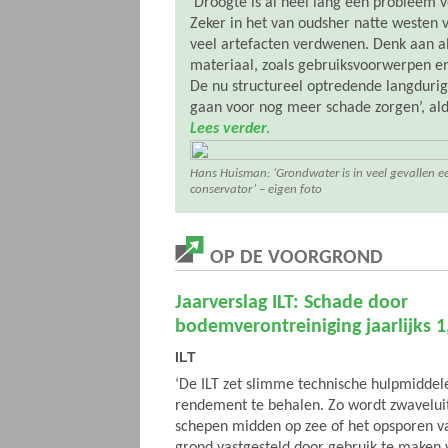
‘Droogte is al heel lang een probleem 
Zeker in het van oudsher natte westen va
veel artefacten verdwenen. Denk aan al
materiaal, zoals gebruiksvoorwerpen e
De nu structureel optredende langduri
gaan voor nog meer schade zorgen’, al
Lees verder.
Hans Huisman: ‘Grondwater is in veel gevallen e
conservator’ – eigen foto
OP DE VOORGROND
Jaarverslag ILT: Schade door
bodemverontreiniging jaarlijks 1
ILT
‘De ILT zet slimme technische hulpmiddel
rendement te behalen. Zo wordt zwaveluit
schepen midden op zee of het opsporen va