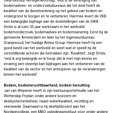
SIKB-bestuur vertegenwoordigt. VKB is de vereniging van
bodemadvies- en onderzoeksbureaus die tot doel heeft de
kwaliteit van de dienstverlening op het gebied van bodem en
ondergrond te borgen en te verbeteren. Hiermee levert de VKB
een belangrijke bijdrage aan de doelstellingen van de SIKB.
Smits is al ruim 35 jaar werkzaam in het werkveld
bodemonderzoek, bodemadvies en bodemsanering. Eerst bij de
gemeente Amsterdam en later bij het Ingenieursbureau
Oranjewoud, het huidige Antea Group. Hiermee heeft hij een
goed beeld van het werkveld en weet wat er speelt bij de
verschillende actoren die betrokken zijn. ‘Kwaliteit’, zegt Smits,
‘vind ik erg belangrijk en ik hoop dat ik met mijn kennis en
ervaring een steentje kan bijdragen aan het verbeteren van de
kwaliteit van de sector en het anticiperen op de veranderingen
binnen het werkveld’.
Bodem, bodemvruchtbaarheid, bodem benutting
Jan van Weperen heeft in zijn bestuursportefeuille van het
Wetterskip Fryslan onder andere boezem-en
deelsystemenbeheer, naast waterkwaliteit, verzilting en
veenweide. Daarnaast is hij deeltijddocent aan het
Nordwincollege, een MBO opleidingsinstituut voor onder andere