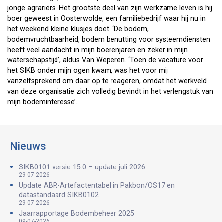
jonge agrariërs. Het grootste deel van zijn werkzame leven is hij
boer geweest in Oosterwolde, een familiebedrijf waar hij nu in
het weekend kleine klusjes doet. ‘De bodem,
bodemvruchtbaarheid, bodem benutting voor systeemdiensten
heeft veel aandacht in mijn boerenjaren en zeker in mijn
waterschapstijd’, aldus Van Weperen. ‘Toen de vacature voor
het SIKB onder mijn ogen kwam, was het voor mij
vanzelfsprekend om daar op te reageren, omdat het werkveld
van deze organisatie zich volledig bevindt in het verlengstuk van
mijn bodeminteresse’.
Nieuws
SIKB0101 versie 15.0 – update juli 2026
29-07-2026
Update ABR-Artefactentabel in Pakbon/OS17 en
datastandaard SIKB0102
29-07-2026
Jaarrapportage Bodembeheer 2025
09-07-2026