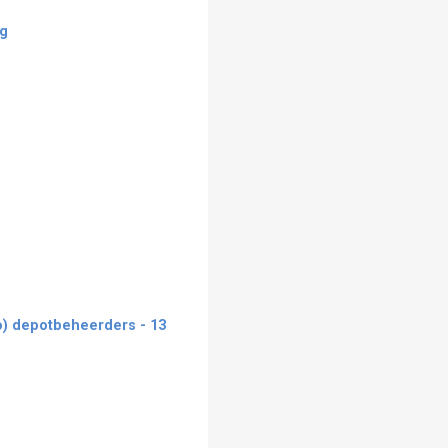
rg
to) depotbeheerders - 13