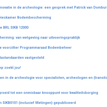
nnovatie in de archeologie: een gesprek met Patrick van Dombu
Advieskamer Bodembescherming
e BRL SIKB 12000
ming: van wetgeving naar uitvoeringspraktijk
we voorzitter Programmaraad Bodembeheer
tastandaarden vastgesteld
p zoekt jou!
ken in de archeologie voor specialisten, archeologen en (transi
gegroeid tot een onmisbaar knooppunt voor kwaliteitsborging
SIKB0101 (inclusief Metingen) gepubliceerd