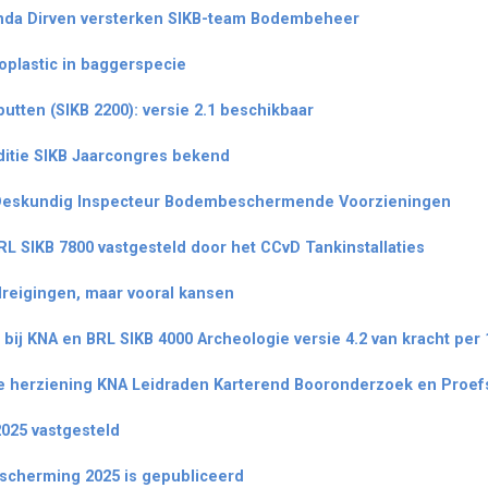
inda Dirven versterken SIKB-team Bodembeheer
plastic in baggerspecie
putten (SIKB 2200): versie 2.1 beschikbaar
itie SIKB Jaarcongres bekend
 Deskundig Inspecteur Bodembeschermende Voorzieningen
L SIKB 7800 vastgesteld door het CCvD Tankinstallaties
edreigingen, maar vooral kansen
 bij KNA en BRL SIKB 4000 Archeologie versie 4.2 van kracht per 
e herziening KNA Leidraden Karterend Booronderzoek en Proe
2025 vastgesteld
scherming 2025 is gepubliceerd