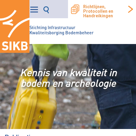
Richtlijnen,
Protocollen en
Handreikingen
Stichting Infrastructuur
Kwaliteitsborging Bodembeheer
Kennis van kwaliteit in
bodem en archeologie