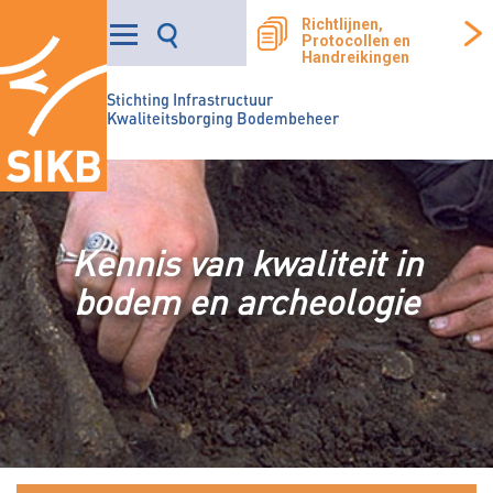
Richtlijnen,
Protocollen en
Handreikingen
Stichting Infrastructuur
Kwaliteitsborging Bodembeheer
Kennis van kwaliteit in
bodem en archeologie