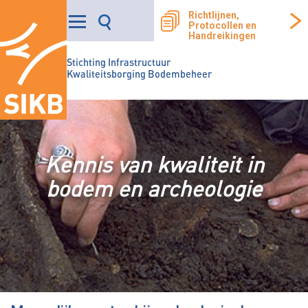
Richtlijnen,
Protocollen en
Handreikingen
Stichting Infrastructuur
Kwaliteitsborging Bodembeheer
Kennis van kwaliteit in
bodem en archeologie