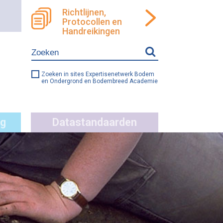
Richtlijnen,
Protocollen en
ren
llen
Handreikingen
e
ng
Zoeken in sites Expertisenetwerk Bodem
en Ondergrond en Bodembreed Academie
g
Datastandaarden