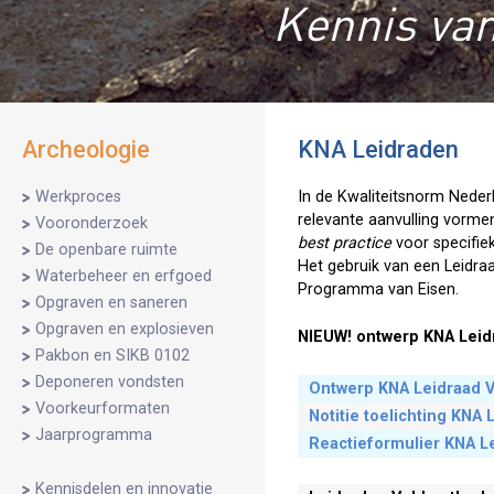
Kennis van
Archeologie
KNA Leidraden
Werkproces
In de Kwaliteitsnorm Nede
relevante aanvulling vorm
Vooronderzoek
best practice
voor specifie
De openbare ruimte
Het gebruik van een Leidraad
Waterbeheer en erfgoed
Programma van Eisen.
Opgraven en saneren
Opgraven en explosieven
NIEUW! ontwerp KNA Leid
Pakbon en SIKB 0102
Deponeren vondsten
Ontwerp KNA Leidraad 
Voorkeurformaten
Notitie toelichting KN
Jaarprogramma
Reactieformulier KNA 
Kennisdelen en innovatie