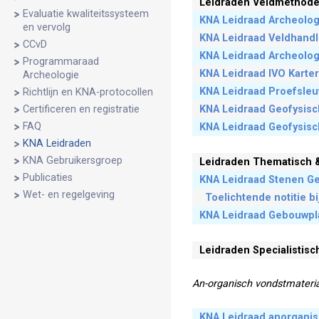
Leidraden Veldmethode
Evaluatie kwaliteitssysteem
KNA Leidraad Archeolog
en vervolg
KNA Leidraad Veldhandl
CCvD
KNA Leidraad Archeolog
Programmaraad
KNA Leidraad IVO Kart
Archeologie
KNA Leidraad Proefsle
Richtlijn en KNA-protocollen
KNA Leidraad Geofysisc
Certificeren en registratie
FAQ
KNA Leidraad Geofysisc
KNA Leidraden
KNA Gebruikersgroep
Leidraden
Thematisch 
Publicaties
KNA Leidraad Stenen Ge
Wet- en regelgeving
Toelichtende notitie b
KNA Leidraad Gebouwpla
Leidraden
Specialistis
An-organisch vondstmateri
KNA Leidraad anorganis