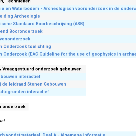
n, Technieken
ie en Waterbodem - Archeologisch vooronderzoek in de onderw
eiding Archeologie
ische Standaard Boorbeschrijving (ASB)
erend Booronderzoek
uvenonderzoek
h Onderzoek toelichting
h Onderzoek (EAC Guideline for the use of geophysics in archa
& Vraaggestuurd onderzoek gebouwen
bouwen interactief
ij de leidraad Stenen Gebouwen
ttegronden interactief
ch onderzoek
aal
ch vondstmateriaal, Deel A - Algemene informatie