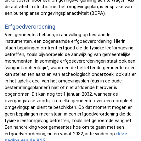
uit te voeren door een omgevingsvergunning aan te vragen. Als
de activiteit in strijd is met het omgevingsplan, is er sprake van
een buitenplanse omgevingsplanactiviteit (BOPA).
Erfgoedverordening
Veel gemeentes hebben, in aanvulling op bestaande
instrumenten, een zogenaamde erfgoedverordening. Hierin
staan bepalingen omtrent erfgoed die de fysieke leefomgeving
betreffen, zoals bijvoorbeeld de aanwijzing van gemeentelijke
monumenten. In sommige erfgoedverordeningen staat ook een
‘vangnet archeologie’, waarmee de betreffende gemeente eisen
kan stellen ten aanzien van archeologisch onderzoek, ook als er
in het tijdelijk deel van het omgevingsplan (dus in de oude
bestemmingsplannen) niet of niet afdoende hierover is
opgenomen. Dit kan nog tot 1 januari 2032, wanneer de
overgangsfase voorbij is en elke gemeente over een compleet
omgevingsplan dient te beschikken. Op dat moment mogen er
geen bepalingen meer staan in een erfgoedverordening die de
fysieke leefomgeving betreffen, zoals het genoemde vangnet.
Een handreiking voor gemeentes hoe om te gaan met een
erfgoedverordening, nu en vanaf 2032, is te vinden op
deze
pagina van de VNG.