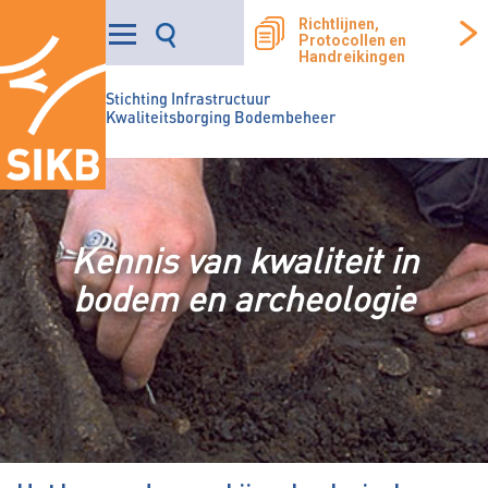
Richtlijnen,
Protocollen en
Handreikingen
Stichting Infrastructuur
Kwaliteitsborging Bodembeheer
Kennis van kwaliteit in
bodem en archeologie