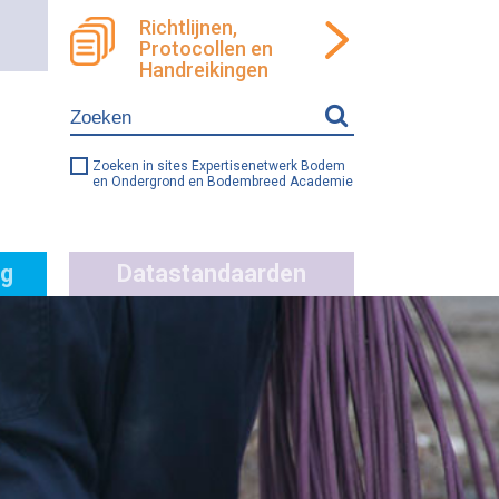
Richtlijnen,
Protocollen en
ren
llen
Handreikingen
e
ng
Zoeken in sites Expertisenetwerk Bodem
en Ondergrond en Bodembreed Academie
g
Datastandaarden