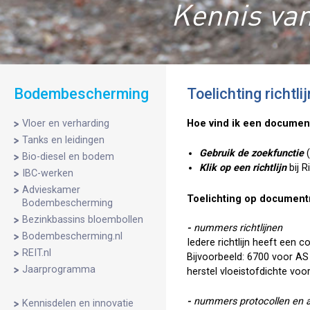
Kennis van
Bodembescherming
Toelichting richtli
Vloer en verharding
Hoe vind ik een documen
Tanks en leidingen
Gebruik de zoekfunctie
Bio-diesel en bodem
Klik op een richtlijn
bij R
IBC-werken
Advieskamer
Toelichting op docume
Bodembescherming
Bezinkbassins bloembollen
-
nummers richtlijnen
Bodembescherming.nl
Iedere richtlijn heeft een c
REIT.nl
Bijvoorbeeld: 6700 voor A
Jaarprogramma
herstel vloeistofdichte v
-
nummers protocollen en 
Kennisdelen en innovatie