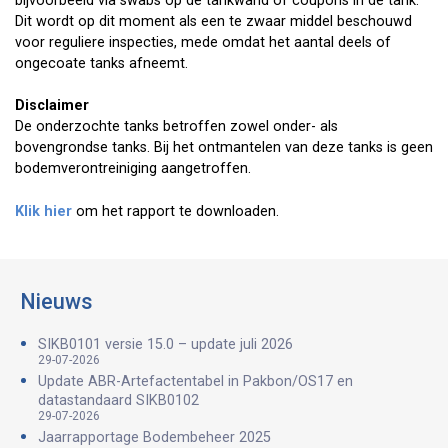
bijvoorbeeld via swabs op de tankwand of coupons in de tank.
Dit wordt op dit moment als een te zwaar middel beschouwd
voor reguliere inspecties, mede omdat het aantal deels of
ongecoate tanks afneemt.
Disclaimer
De onderzochte tanks betroffen zowel onder- als
bovengrondse tanks. Bij het ontmantelen van deze tanks is geen
bodemverontreiniging aangetroffen.
Klik hier
om het rapport te downloaden.
Nieuws
SIKB0101 versie 15.0 – update juli 2026
29-07-2026
Update ABR-Artefactentabel in Pakbon/OS17 en
datastandaard SIKB0102
29-07-2026
Jaarrapportage Bodembeheer 2025