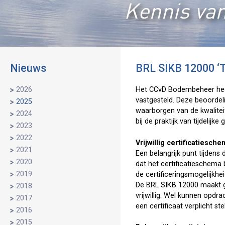
Kennis van
Nieuws
BRL SIKB 12000 ‘T
2026
Het CCvD Bodembeheer heeft
vastgesteld. Deze beoordeli
2025
waarborgen van de kwalitei
2024
bij de praktijk van tijdelij
2023
2022
Vrijwillig certificatiesch
2021
Een belangrijk punt tijdens
2020
dat het certificatieschem
2019
de certificeringsmogelijkhei
De BRL SIKB 12000 maakt gee
2018
vrijwillig. Wel kunnen opd
2017
een certificaat verplicht s
2016
2015