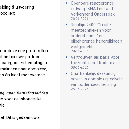
Openbare reactieronde
iding & uitvoering
ontwerp KNA Leidraad
ocollen:
Verkennend Onderzoek
26-06-2026
Richtlijn 2400 ‘On-site
meettechnieken voor
bodembeheer’ en
bijbehorende handreikingen
vastgesteld
voor deze drie protocollen
24-06-2026
uit het nieuwe protocol
Vertrouwen als basis voor
 / categorieën bemalingen:
toezicht in het bodemveld
08-06-2026
bemalingen naar complexe,
Onafhankelijk deskundig
tijen én biedt meerwaarde
advies in complex speelveld
van bodembescherming
26-05-2026
ag’ naar ‘Bemalingsadvies
te voor de inhoudelijke
tie.
wet. Dit is gedaan door