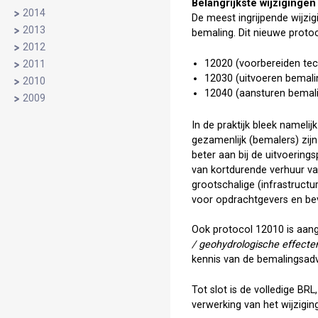
Belangrijkste wijzigingen
2014
De meest ingrijpende wijzi
2013
bemaling. Dit nieuwe proto
2012
12020 (voorbereiden tech
2011
12030 (uitvoeren bemali
2010
12040 (aansturen bemali
2009
In de praktijk bleek nameli
gezamenlijk (bemalers) zijn
beter aan bij de uitvoering
van kortdurende verhuur van
grootschalige (infrastructu
voor opdrachtgevers en be
Ook protocol 12010 is aange
/ geohydrologische effecte
kennis van de bemalingsadvis
Tot slot is de volledige BRL
verwerking van het wijziging