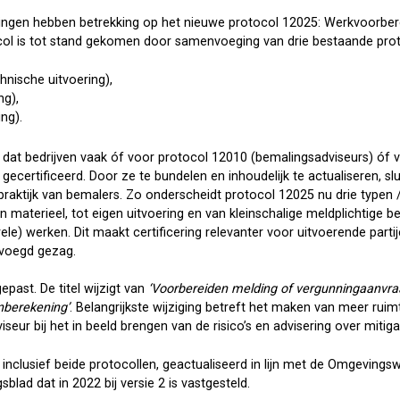
gingen hebben betrekking op het nieuwe protocol 12025: Werkvoorbere
col is tot stand gekomen door samenvoeging van drie bestaande prot
nische uitvoering),
ng),
ng).
jk dat bedrijven vaak óf voor protocol 12010 (bemalingsadviseurs) óf 
 gecertificeerd. Door ze te bundelen en inhoudelijk te actualiseren, sl
spraktijk van bemalers. Zo onderscheidt protocol 12025 nu drie typen
 materieel, tot eigen uitvoering en van kleinschalige meldplichtige 
rele) werken. Dit maakt certificering relevanter voor uitvoerende par
voegd gezag.
past. De titel wijzigt van
‘Voorbereiden melding of vergunningaanvra
nberekening’
. Belangrijkste wijziging betreft het maken van meer ruim
eur bij het in beeld brengen van de risico’s en advisering over mitiga
, inclusief beide protocollen, geactualiseerd in lijn met de Omgevings
sblad dat in 2022 bij versie 2 is vastgesteld.