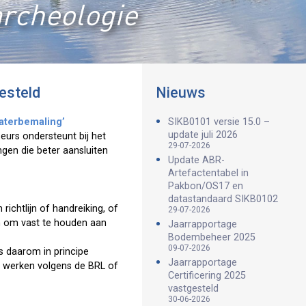
archeologie
esteld
Nieuws
waterbemaling’
SIKB0101 versie 15.0 –
update juli 2026
eurs ondersteunt bij het
29-07-2026
gen die beter aansluiten
Update ABR-
Artefactentabel in
Pakbon/OS17 en
datastandaard SIKB0102
ichtlijn of handreiking, of
29-07-2026
n om vast te houden aan
Jaarrapportage
Bodembeheer 2025
09-07-2026
s daarom in principe
Jaarrapportage
e werken volgens de BRL of
Certificering 2025
vastgesteld
30-06-2026