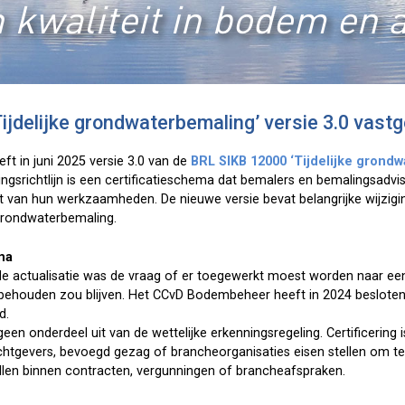
 kwaliteit in bodem en 
ijdelijke grondwaterbemaling’ versie 3.0 vastg
 in juni 2025 versie 3.0 van de
BRL SIKB 12000 ‘Tijdelijke grond
ngsrichtlijn is een certificatieschema dat bemalers en bemalingsadvis
t van hun werkzaamheden. De nieuwe versie bevat belangrijke wijzigin
ke grondwaterbemaling.
ema
 de actualisatie was de vraag of er toegewerkt moest worden naar een r
a behouden zou blijven. Het CCvD Bodembeheer heeft in 2024 beslote
d.
n onderdeel uit van de wettelijke erkenningsregeling. Certificering i
rachtgevers, bevoegd gezag of brancheorganisaties eisen stellen om t
tellen binnen contracten, vergunningen of brancheafspraken.