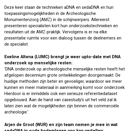
Deze keer staan de technieken aDNA en sedaDNA en hun
toepassingsmogelijkheden in de Archeologische
Monumentenzorg (AMZ) in de schijnwerpers. Allereerst
presenteren specialisten kort hun onderzoekstechnieken en
resultaten uit de AMZ-praktijk. Vervolgens is er na elke
presentatie ruimte voor een dialoog tussen de deelnemers en
de specialist.
Eveline Altena (LUMC) brengt je weer upto-date met DNA
onderzoek op menselijke resten:
‘DNA onderzoek op archeologische menselijke resten heeft het
afgelopen decennium grote ontwikkelingen doorgemaakt. De
huidige methoden zijn beter en gevoeliger, waardoor we meer
kunnen en meer materiaal in aanmerking komt voor onderzoek.
Hierdoor is er inmiddels ook een serieuze referentiedataset
opgebouwd. Aan de hand van casestudy’s uit het veld zal ik
laten zien wat de mogelijkheden zijn binnen de commerciële
archeologie.’
Arjen de Groot (WUR) en zijn team nemen je mee in wat
sedaDNA in oude bodemlagen ons kan vertellen: