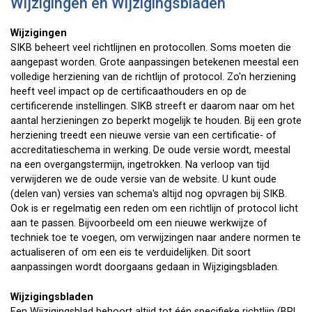
Wijzigingen en Wijzigingsbladen
Wijzigingen
SIKB beheert veel richtlijnen en protocollen. Soms moeten die
aangepast worden. Grote aanpassingen betekenen meestal een
volledige herziening van de richtlijn of protocol. Zo'n herziening
heeft veel impact op de certificaathouders en op de
certificerende instellingen. SIKB streeft er daarom naar om het
aantal herzieningen zo beperkt mogelijk te houden. Bij een grote
herziening treedt een nieuwe versie van een certificatie- of
accreditatieschema in werking. De oude versie wordt, meestal
na een overgangstermijn, ingetrokken. Na verloop van tijd
verwijderen we de oude versie van de website. U kunt oude
(delen van) versies van schema's altijd nog opvragen bij SIKB.
Ook is er regelmatig een reden om een richtlijn of protocol licht
aan te passen. Bijvoorbeeld om een nieuwe werkwijze of
techniek toe te voegen, om verwijzingen naar andere normen te
actualiseren of om een eis te verduidelijken. Dit soort
aanpassingen wordt doorgaans gedaan in Wijzigingsbladen.
Wijzigingsbladen
Een Wijzigingsblad behoort altijd tot één specifieke richtlijn (BRL