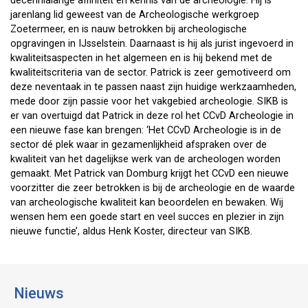
decennialange affiniteit en kennis van de archeologie. Hij is
jarenlang lid geweest van de Archeologische werkgroep
Zoetermeer, en is nauw betrokken bij archeologische
opgravingen in IJsselstein. Daarnaast is hij als jurist ingevoerd in
kwaliteitsaspecten in het algemeen en is hij bekend met de
kwaliteitscriteria van de sector. Patrick is zeer gemotiveerd om
deze neventaak in te passen naast zijn huidige werkzaamheden,
mede door zijn passie voor het vakgebied archeologie. SIKB is
er van overtuigd dat Patrick in deze rol het CCvD Archeologie in
een nieuwe fase kan brengen: ‘Het CCvD Archeologie is in de
sector dé plek waar in gezamenlijkheid afspraken over de
kwaliteit van het dagelijkse werk van de archeologen worden
gemaakt. Met Patrick van Domburg krijgt het CCvD een nieuwe
voorzitter die zeer betrokken is bij de archeologie en de waarde
van archeologische kwaliteit kan beoordelen en bewaken. Wij
wensen hem een goede start en veel succes en plezier in zijn
nieuwe functie’, aldus Henk Koster, directeur van SIKB.
Nieuws