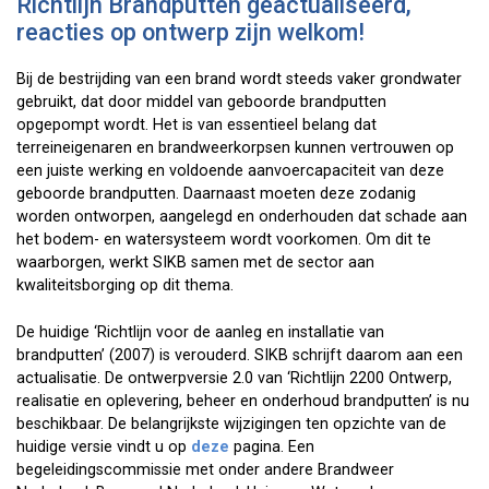
Richtlijn Brandputten geactualiseerd,
reacties op ontwerp zijn welkom!
Bij de bestrijding van een brand wordt steeds vaker grondwater
gebruikt, dat door middel van geboorde brandputten
opgepompt wordt. Het is van essentieel belang dat
terreineigenaren en brandweerkorpsen kunnen vertrouwen op
een juiste werking en voldoende aanvoercapaciteit van deze
geboorde brandputten. Daarnaast moeten deze zodanig
worden ontworpen, aangelegd en onderhouden dat schade aan
het bodem- en watersysteem wordt voorkomen. Om dit te
waarborgen, werkt SIKB samen met de sector aan
kwaliteitsborging op dit thema.
De huidige ‘Richtlijn voor de aanleg en installatie van
brandputten’ (2007) is verouderd. SIKB schrijft daarom aan een
actualisatie. De ontwerpversie 2.0 van ‘Richtlijn 2200 Ontwerp,
realisatie en oplevering, beheer en onderhoud brandputten’ is nu
beschikbaar. De belangrijkste wijzigingen ten opzichte van de
huidige versie vindt u op
deze
pagina. Een
begeleidingscommissie met onder andere Brandweer