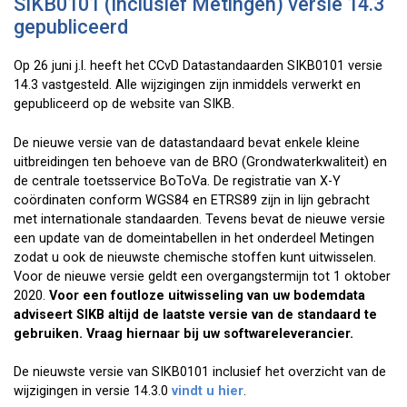
SIKB0101 (Inclusief Metingen) versie 14.3
gepubliceerd
Op 26 juni j.l. heeft het CCvD Datastandaarden SIKB0101 versie
14.3 vastgesteld. Alle wijzigingen zijn inmiddels verwerkt en
gepubliceerd op de website van SIKB.
De nieuwe versie van de datastandaard bevat enkele kleine
uitbreidingen ten behoeve van de BRO (Grondwaterkwaliteit) en
de centrale toetsservice BoToVa. De registratie van X-Y
coördinaten conform WGS84 en ETRS89 zijn in lijn gebracht
met internationale standaarden. Tevens bevat de nieuwe versie
een update van de domeintabellen in het onderdeel Metingen
zodat u ook de nieuwste chemische stoffen kunt uitwisselen.
Voor de nieuwe versie geldt een overgangstermijn tot 1 oktober
2020.
Voor een foutloze uitwisseling van uw bodemdata
adviseert SIKB altijd de laatste versie van de standaard te
gebruiken. Vraag hiernaar bij uw softwareleverancier.
De nieuwste versie van SIKB0101 inclusief het overzicht van de
wijzigingen in versie 14.3.0
vindt u hier
.