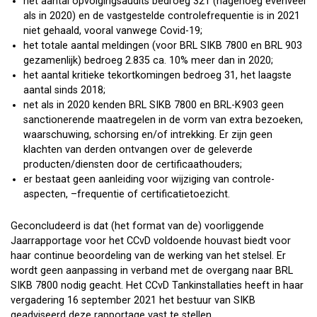
het aantal opvolgingsaudits bedroeg 321 (nagenoeg evenveel
als in 2020) en de vastgestelde controlefrequentie is in 2021
niet gehaald, vooral vanwege Covid-19;
het totale aantal meldingen (voor BRL SIKB 7800 en BRL 903
gezamenlijk) bedroeg 2.835 ca. 10% meer dan in 2020;
het aantal kritieke tekortkomingen bedroeg 31, het laagste
aantal sinds 2018;
net als in 2020 kenden BRL SIKB 7800 en BRL-K903 geen
sanctionerende maatregelen in de vorm van extra bezoeken,
waarschuwing, schorsing en/of intrekking. Er zijn geen
klachten van derden ontvangen over de geleverde
producten/diensten door de certificaathouders;
er bestaat geen aanleiding voor wijziging van controle-
aspecten, –frequentie of certificatietoezicht.
Geconcludeerd is dat (het format van de) voorliggende
Jaarrapportage voor het CCvD voldoende houvast biedt voor
haar continue beoordeling van de werking van het stelsel. Er
wordt geen aanpassing in verband met de overgang naar BRL
SIKB 7800 nodig geacht. Het CCvD Tankinstallaties heeft in haar
vergadering 16 september 2021 het bestuur van SIKB
geadviseerd deze rapportage vast te stellen.