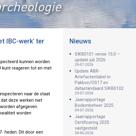
archeologie
t IBC-werk' ter
Nieuws
SIKB0101 versie 15.0 –
update juli 2026
nspecteerd kunnen worden.
29-07-2026
U kunt reageren tot en met
Update ABR-
Artefactentabel in
Pakbon/OS17 en
datastandaard SIKB0102
29-07-2026
inspecteren naar de staat
Jaarrapportage
t dat deze werken niet
Bodembeheer 2025
n worden afgegeven.
09-07-2026
kwaliteit worden
Jaarrapportage
Certificering 2025
vastgesteld
7- heden. Dit door een
30-06-2026