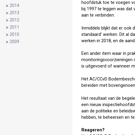
hoofdstuk toe te voegen vo
2014
bij 1997 te leggen was dat
2013
aan te verbinden.
2012
2011
Inmiddels blijkt dat er ook
standaard’ werken. Dit al 
2010
werken in 2018, en de aand
2009
Een ander item waar in prak
monitoringsvoorzieningen m
is uitgevoerd of wanneer mo
Het AC/CCvD Bodembescherm
bereiden met bovengenoemd
Het resultaat van de begel
een nieuw inspectiehoofdst
aan de politieke en beleids
hebben, te beheersen en te
Reageren?