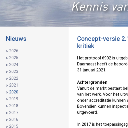
Kennis van
Nieuws
Concept-versie 2.1
kritiek
2026
2025
Het protocol 6902 is uitg
Daarnaast heeft de beoorde
2024
31 januari 2021.
2023
2022
Achtergronden
2021
Vanuit de markt bestaat be
2020
van het werk. Voor het uit
2019
onder accreditatie kunnen 
2018
Bovendien kunnen inspectie
uitgevoerd.
2017
2016
In 2017 is het toepassings
2015