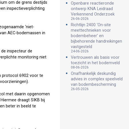
rium om de grens destijds
Openbare reactieronde
en inspectieverplichting
ontwerp KNA Leidraad
Verkennend Onderzoek
26-06-2026
Richtlijn 2400 ‘On-site
n zogenaamde ‘niet-
meettechnieken voor
ng van AEC-bodemassen in
bodembeheer’ en
bijbehorende handreikingen
vastgesteld
 de inspecteur de
24-06-2026
rplichte monitoring niet
Vertrouwen als basis voor
toezicht in het bodemveld
08-06-2026
Onafhankelijk deskundig
 protocol 6902 voor te
advies in complex speelveld
voorzieningen).
van bodembescherming
26-05-2026
tocol met daarin opgenomen
 Hiermee draagt SIKB bij
en beter in beeld te