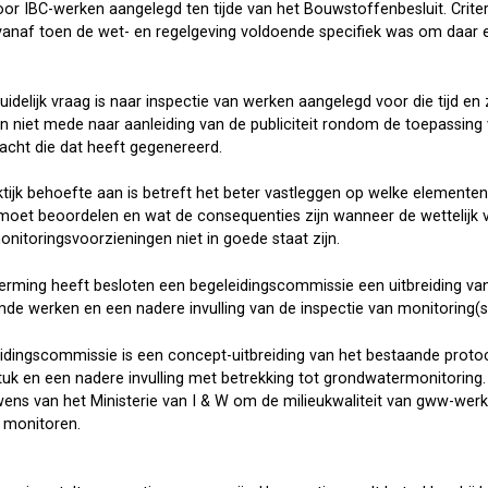
or IBC-werken aangelegd ten tijde van het Bouwstoffenbesluit. Crite
 vanaf toen de wet- en regelgeving voldoende specifiek was om daar e
 duidelijk vraag is naar inspectie van werken aangelegd voor die tijd e
dan niet mede naar aanleiding van de publiciteit rondom de toepassi
acht die dat heeft gegenereerd.
tijk behoefte aan is betreft het beter vastleggen op welke elementen
oet beoordelen en wat de consequenties zijn wanneer de wettelijk ve
nitoringsvoorzieningen niet in goede staat zijn.
ing heeft besloten een begeleidingscommissie een uitbreiding van
e werken en een nadere invulling van de inspectie van monitoring(s
eidingscommissie is een concept-uitbreiding van het bestaande pro
uk en een nadere invulling met betrekking tot grondwatermonitoring.
wens van het Ministerie van I & W om de milieukwaliteit van gww-werk
 monitoren.