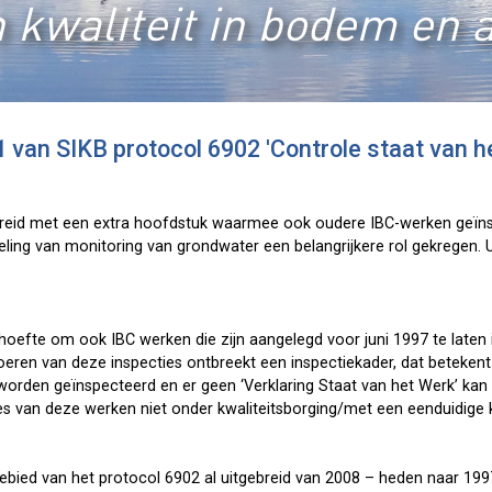
 kwaliteit in bodem en 
 van SIKB protocol 6902 'Controle staat van he
ebreid met een extra hoofdstuk waarmee ook oudere IBC-werken geï
ling van monitoring van grondwater een belangrijkere rol gekregen. 
hoefte om ook IBC werken die zijn aangelegd voor juni 1997 te laten 
voeren van deze inspecties ontbreekt een inspectiekader, dat beteken
worden geïnspecteerd en er geen ‘Verklaring Staat van het Werk’ ka
s van deze werken niet onder kwaliteitsborging/met een eenduidige 
gebied van het protocol 6902 al uitgebreid van 2008 – heden naar 199