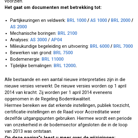
voorzien.
Het gaat om documenten met betrekking tot:
Partijkeuringen en veldwerk:
BRL 1000
/
AS 1000
/
BRL 2000
/
AS 2000
Mechanische boringen:
BRL 2100
Analyses:
AS 3000
/
AP04
Milieukundige begeleiding en uitvoering:
BRL 6000
/
BRL 7000
Bewerken van grond:
BRL 7500
Bodemenergie:
BRL 11000
Tijdelijke bemalingen:
BRL 12000
.
Alle bestaande en een aantal nieuwe interpretaties zijn in die
nieuwe versies verwerkt. De nieuwe versies worden op 1 april
2014 van kracht. Zij worden per 1 april 2014 eveneens
opgenomen in de Regeling Bodemkwaliteit.
Hiermee bereiken we dat erkende instellingen, publiek toezicht,
certificatie-instellingen en de Raad voor Accreditatie weer
dezelfde uitgangspunten gebruiken. Hiermee wordt een periode
van onzekerheid in de bodemsector afgesloten die in de loop
van 2013 was ontstaan.
Op deze pagina”s leest u meer over de wijzigingen: