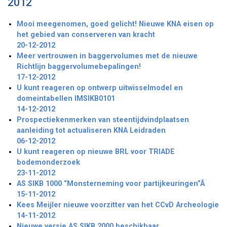
2012
Mooi meegenomen, goed gelicht! Nieuwe KNA eisen op
het gebied van conserveren van kracht
20-12-2012
Meer vertrouwen in baggervolumes met de nieuwe
Richtlijn baggervolumebepalingen!
17-12-2012
U kunt reageren op ontwerp uitwisselmodel en
domeintabellen IMSIKB0101
14-12-2012
Prospectiekenmerken van steentijdvindplaatsen
aanleiding tot actualiseren KNA Leidraden
06-12-2012
U kunt reageren op nieuwe BRL voor TRIADE
bodemonderzoek
23-11-2012
AS SIKB 1000 “Monsterneming voor partijkeuringen”Â
15-11-2012
Kees Meijler nieuwe voorzitter van het CCvD Archeologie
14-11-2012
Nieuwe versie AS SIKB 2000 beschikbaar