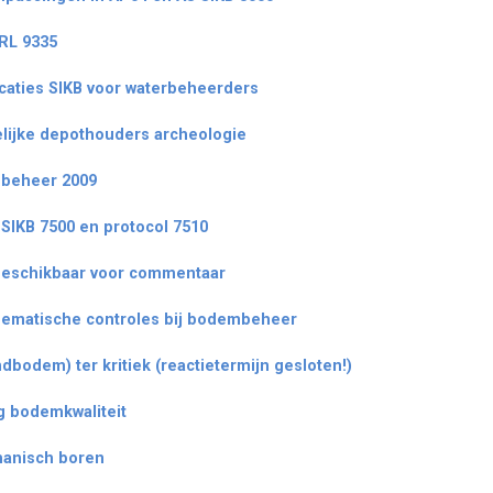
BRL 9335
aties SIKB voor waterbeheerders
lijke depothouders archeologie
beheer 2009
SIKB 7500 en protocol 7510
beschikbaar voor commentaar
 thematische controles bij bodembeheer
odem) ter kritiek (reactietermijn gesloten!)
g bodemkwaliteit
hanisch boren