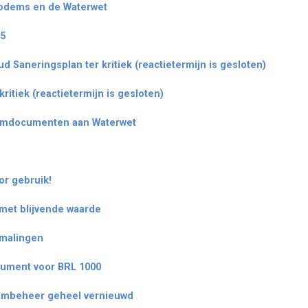
bodems en de Waterwet
35
d Saneringsplan ter kritiek (reactietermijn is gesloten)
itiek (reactietermijn is gesloten)
emdocumenten aan Waterwet
or gebruik!
 met blijvende waarde
emalingen
cument voor BRL 1000
embeheer geheel vernieuwd