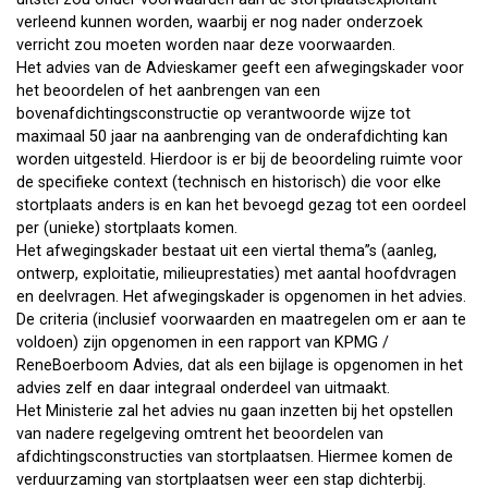
verleend kunnen worden, waarbij er nog nader onderzoek
verricht zou moeten worden naar deze voorwaarden.
Het advies van de Advieskamer geeft een afwegingskader voor
het beoordelen of het aanbrengen van een
bovenafdichtingsconstructie op verantwoorde wijze tot
maximaal 50 jaar na aanbrenging van de onderafdichting kan
worden uitgesteld. Hierdoor is er bij de beoordeling ruimte voor
de specifieke context (technisch en historisch) die voor elke
stortplaats anders is en kan het bevoegd gezag tot een oordeel
per (unieke) stortplaats komen.
Het afwegingskader bestaat uit een viertal thema”s (aanleg,
ontwerp, exploitatie, milieuprestaties) met aantal hoofdvragen
en deelvragen. Het afwegingskader is opgenomen in het advies.
De criteria (inclusief voorwaarden en maatregelen om er aan te
voldoen) zijn opgenomen in een rapport van KPMG /
ReneBoerboom Advies, dat als een bijlage is opgenomen in het
advies zelf en daar integraal onderdeel van uitmaakt.
Het Ministerie zal het advies nu gaan inzetten bij het opstellen
van nadere regelgeving omtrent het beoordelen van
afdichtingsconstructies van stortplaatsen. Hiermee komen de
verduurzaming van stortplaatsen weer een stap dichterbij.