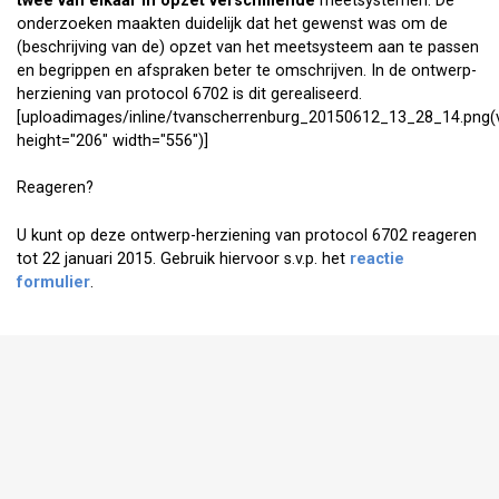
twee van elkaar in opzet verschillende
meetsystemen. De
onderzoeken maakten duidelijk dat het gewenst was om de
(beschrijving van de) opzet van het meetsysteem aan te passen
en begrippen en afspraken beter te omschrijven. In de ontwerp-
herziening van protocol 6702 is dit gerealiseerd.
[uploadimages/inline/tvanscherrenburg_20150612_13_28_14.png(
height="206" width="556")]
Reageren?
U kunt op deze ontwerp-herziening van protocol 6702 reageren
tot 22 januari 2015. Gebruik hiervoor s.v.p. het
reactie
formulier
.