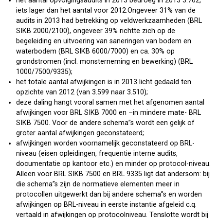
het aantal opvolgingsaudits in 2013 bedroeg in 2013 3.762,
iets lager dan het aantal voor 2012.Ongeveer 31% van de
audits in 2013 had betrekking op veldwerkzaamheden (BRL
SIKB 2000/2100), ongeveer 39% richtte zich op de
begeleiding en uitvoering van saneringen van bodem en
waterbodem (BRL SIKB 6000/7000) en ca. 30% op
grondstromen (incl. monsterneming en bewerking) (BRL
1000/7500/9335);
het totale aantal afwijkingen is in 2013 licht gedaald ten
opzichte van 2012 (van 3.599 naar 3.510);
deze daling hangt vooral samen met het afgenomen aantal
afwijkingen voor BRL SIKB 7000 en –in mindere mate- BRL
SIKB 7500. Voor de andere schema”s wordt een gelijk of
groter aantal afwijkingen geconstateerd;
afwijkingen worden voornamelijk geconstateerd op BRL-
niveau (eisen opleidingen, frequentie interne audits,
documentatie op kantoor etc.) en minder op protocol-niveau.
Alleen voor BRL SIKB 7500 en BRL 9335 ligt dat andersom: bij
die schema”s zijn de normatieve elementen meer in
protocollen uitgewerkt dan bij andere schema”s en worden
afwijkingen op BRL-niveau in eerste instantie afgeleid c.q.
vertaald in afwijkingen op protocolniveau. Tenslotte wordt bij