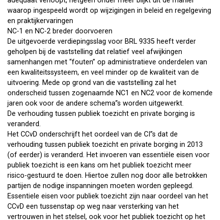
adequaat verloopt, hetgeen onder meer blijkt uit de manier
waarop ingespeeld wordt op wijzigingen in beleid en regelgeving
en praktijkervaringen
NC-1 en NC-2 breder doorvoeren
De uitgevoerde verdiepingsslag voor BRL 9335 heeft verder
geholpen bij de vaststelling dat relatief veel afwijkingen
samenhangen met “fouten” op administratieve onderdelen van
een kwaliteitssysteem, en veel minder op de kwaliteit van de
uitvoering. Mede op grond van die vaststelling zal het
onderscheid tussen zogenaamde NC1 en NC2 voor de komende
jaren ook voor de andere schema”s worden uitgewerkt.
De verhouding tussen publiek toezicht en private borging is
veranderd.
Het CCvD onderschrijft het oordeel van de CI”s dat de
verhouding tussen publiek toezicht en private borging in 2013
(of eerder) is veranderd. Het invoeren van essentiële eisen voor
publiek toezicht is een kans om het publiek toezicht meer
risico-gestuurd te doen. Hiertoe zullen nog door alle betrokken
partijen de nodige inspanningen moeten worden gepleegd.
Essentiele eisen voor publiek toezicht zijn naar oordeel van het
CCvD een tussenstap op weg naar versterking van het
vertrouwen in het stelsel, ook voor het publiek toezicht op het