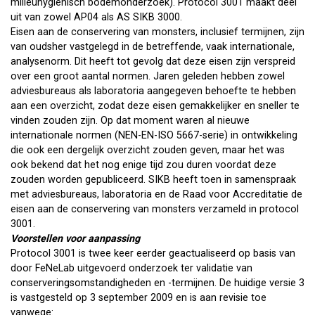
milieuhygiënisch bodemonderzoek). Protocol 3001 maakt deel
uit van zowel AP04 als AS SIKB 3000.
Eisen aan de conservering van monsters, inclusief termijnen, zijn
van oudsher vastgelegd in de betreffende, vaak internationale,
analysenorm. Dit heeft tot gevolg dat deze eisen zijn verspreid
over een groot aantal normen. Jaren geleden hebben zowel
adviesbureaus als laboratoria aangegeven behoefte te hebben
aan een overzicht, zodat deze eisen gemakkelijker en sneller te
vinden zouden zijn. Op dat moment waren al nieuwe
internationale normen (NEN-EN-ISO 5667-serie) in ontwikkeling
die ook een dergelijk overzicht zouden geven, maar het was
ook bekend dat het nog enige tijd zou duren voordat deze
zouden worden gepubliceerd. SIKB heeft toen in samenspraak
met adviesbureaus, laboratoria en de Raad voor Accreditatie de
eisen aan de conservering van monsters verzameld in protocol
3001.
Voorstellen voor aanpassing
Protocol 3001 is twee keer eerder geactualiseerd op basis van
door FeNeLab uitgevoerd onderzoek ter validatie van
conserveringsomstandigheden en -termijnen. De huidige versie 3
is vastgesteld op 3 september 2009 en is aan revisie toe
vanwege: