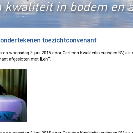
 kwaliteit in bodem en 
n ondertekenen toezichtconvenant
is op woensdag 3 juni 2015 door Certicon Kwaliteitskeuringen BV, als e
ant afgesloten met ILenT.