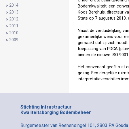
Onder grote belangstelling 
2014
Bodemkwaliteit, een conven
2013
Koos Berghuis, directeur v
State op 7 augustus 2013, e
2012
2011
Naast de verduidelijking va
2010
gezamenlijke wens voor ee
2009
gemaakt dat zij zich houdt
toepassing van PDCA (plan
binnen de nieuwe ISO 9001 
Het convenant geeft rust e
gezag. Een dergelijke ruimte
interpretatieverschillen im
Stichting Infrastructuur
Kwaliteitsborging Bodembeheer
Burgemeester van Reenensingel 101, 2803 PA Gouda