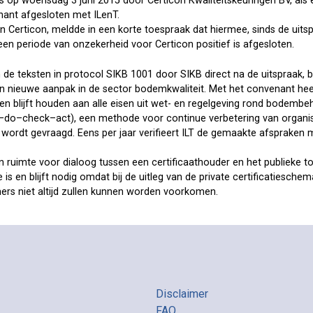
is op woensdag 3 juni 2015 door Certicon Kwaliteitskeuringen BV, als e
ant afgesloten met ILenT.
an Certicon, meldde in een korte toespraak dat hiermee, sinds de uit
en periode van onzekerheid voor Certicon positief is afgesloten.
n de teksten in protocol SIKB 1001 door SIKB direct na de uitspraak, 
n nieuwe aanpak in de sector bodemkwaliteit. Met het convenant he
 en blijft houden aan alle eisen uit wet- en regelgeving rond bodemb
–do–check–act), een methode voor continue verbetering van organisa
wordt gevraagd. Eens per jaar verifieert ILT de gemaakte afspraken 
n ruimte voor dialoog tussen een certificaathouder en het publieke
 is en blijft nodig omdat bij de uitleg van de private certificatieschem
mers niet altijd zullen kunnen worden voorkomen.
Disclaimer
FAQ