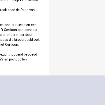
erste bedrijf in de sector
spraak door de Raad van
bestond er ruimte en een
eft Certicon aantoonbaar
eheer onder meer door
ties die bijvoorbeeld ook
met Certicon.
 toezichthoudend bevoegd
a’s en protocollen,