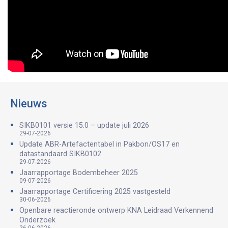
Nieuws
SIKB0101 versie 15.0 – update juli 2026
29-07-2026
Update ABR-Artefactentabel in Pakbon/OS17 en
datastandaard SIKB0102
29-07-2026
Jaarrapportage Bodembeheer 2025
09-07-2026
Jaarrapportage Certificering 2025 vastgesteld
30-06-2026
Openbare reactieronde ontwerp KNA Leidraad Verkennend
Onderzoek
26-06-2026