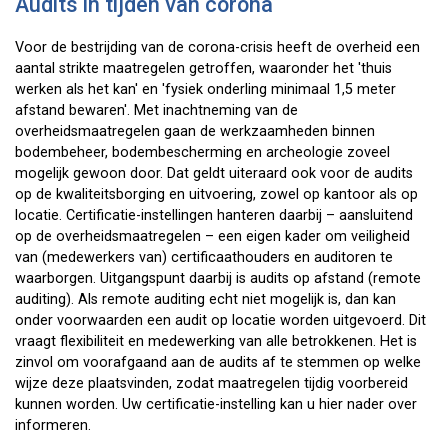
Audits in tijden van corona
Voor de bestrijding van de corona-crisis heeft de overheid een
aantal strikte maatregelen getroffen, waaronder het 'thuis
werken als het kan' en 'fysiek onderling minimaal 1,5 meter
afstand bewaren'. Met inachtneming van de
overheidsmaatregelen gaan de werkzaamheden binnen
bodembeheer, bodembescherming en archeologie zoveel
mogelijk gewoon door. Dat geldt uiteraard ook voor de audits
op de kwaliteitsborging en uitvoering, zowel op kantoor als op
locatie. Certificatie-instellingen hanteren daarbij – aansluitend
op de overheidsmaatregelen – een eigen kader om veiligheid
van (medewerkers van) certificaathouders en auditoren te
waarborgen. Uitgangspunt daarbij is audits op afstand (remote
auditing). Als remote auditing echt niet mogelijk is, dan kan
onder voorwaarden een audit op locatie worden uitgevoerd. Dit
vraagt flexibiliteit en medewerking van alle betrokkenen. Het is
zinvol om voorafgaand aan de audits af te stemmen op welke
wijze deze plaatsvinden, zodat maatregelen tijdig voorbereid
kunnen worden. Uw certificatie-instelling kan u hier nader over
informeren.