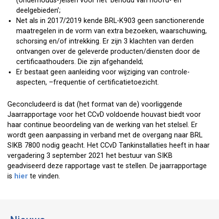
(onderhouds-)eisen voor het ‘behoud van hoofd- en
deelgebieden’;
Net als in 2017/2019 kende BRL-K903 geen sanctionerende
maatregelen in de vorm van extra bezoeken, waarschuwing,
schorsing en/of intrekking. Er zijn 3 klachten van derden
ontvangen over de geleverde producten/diensten door de
certificaathouders. Die zijn afgehandeld;
Er bestaat geen aanleiding voor wijziging van controle-
aspecten, –frequentie of certificatietoezicht.
Geconcludeerd is dat (het format van de) voorliggende
Jaarrapportage voor het CCvD voldoende houvast biedt voor
haar continue beoordeling van de werking van het stelsel. Er
wordt geen aanpassing in verband met de overgang naar BRL
SIKB 7800 nodig geacht. Het CCvD Tankinstallaties heeft in haar
vergadering 3 september 2021 het bestuur van SIKB
geadviseerd deze rapportage vast te stellen. De jaarrapportage
is
hier
te vinden.