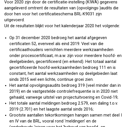
Voor 2020 zijn door de certificatie-instelling (KIWA) gegevens
aangeleverd omtrent de resultaten van (opvolgings-)audits die
door hen voor het certificatieschema BRL-K9031 zijn
uitgevoerd.
Uit de resultaten blijkt voor het kalenderjaar 2020 het volgende:
Op 31 december 2020 bedroeg het aantal afgegeven
certificaten 52, evenveel als eind 2019. Veel van die
certificaathouders verrichten meerdere werkzaamheden
onder procescertificaat, m.a.w. zijn voor meerdere hoofd- en
deelgebieden, gecertificeerd (en erkend). Het totaal aantal
gecertificeerde hoofd-werkzaamheden bedroeg 111 en is
constant, het aantal werkzaamheden op deelgebieden laat
sinds 2015 wel een lichte, continue groei zien.
Het aantal opvolgingsaudits bedroeg 319 (veel minder dan in
2019) en de vastgestelde controlefrequentie is in 2020 niet
gehaald, vanwege uitstel van projectuitvoering en Covid-19;
Het totale aantal meldingen bedroeg 2.579, een daling t.o.v.
2019 (2.701) en het laagste aantal sinds 2016;
Grootste aantallen tekortkomingen hangen samen met deel I
en IV van de BRL, vooral rond ‘meldingen’ en de