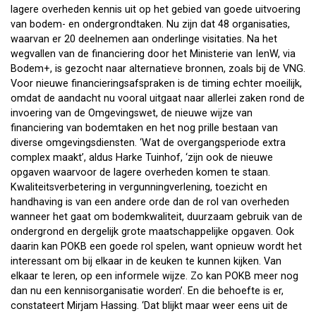
lagere overheden kennis uit op het gebied van goede uitvoering
van bodem- en ondergrondtaken. Nu zijn dat 48 organisaties,
waarvan er 20 deelnemen aan onderlinge visitaties. Na het
wegvallen van de financiering door het Ministerie van IenW, via
Bodem+, is gezocht naar alternatieve bronnen, zoals bij de VNG.
Voor nieuwe financieringsafspraken is de timing echter moeilijk,
omdat de aandacht nu vooral uitgaat naar allerlei zaken rond de
invoering van de Omgevingswet, de nieuwe wijze van
financiering van bodemtaken en het nog prille bestaan van
diverse omgevingsdiensten. ‘Wat de overgangsperiode extra
complex maakt’, aldus Harke Tuinhof, ‘zijn ook de nieuwe
opgaven waarvoor de lagere overheden komen te staan.
Kwaliteitsverbetering in vergunningverlening, toezicht en
handhaving is van een andere orde dan de rol van overheden
wanneer het gaat om bodemkwaliteit, duurzaam gebruik van de
ondergrond en dergelijk grote maatschappelijke opgaven. Ook
daarin kan POKB een goede rol spelen, want opnieuw wordt het
interessant om bij elkaar in de keuken te kunnen kijken. Van
elkaar te leren, op een informele wijze. Zo kan POKB meer nog
dan nu een kennisorganisatie worden’. En die behoefte is er,
constateert Mirjam Hassing. ‘Dat blijkt maar weer eens uit de