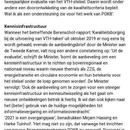
tweejaarlijkse evaluatie van het VTH-stelsel. Daarin wordt onder
andere een doorontwikkeling van de kwaliteitscriteria bepleit.
Wat ik als een ondersteuning zie voor het werk van POKB’.
Kennisinfrastructuur
Wanneer het betreffende Berenschot-rapport ‘Kwaliteitsborging
bij de uitvoering van VTH-taken’ uit oktober 2019 er nog eens bij
wordt gehaald, evenals de aanbiedingsbrief door de Minister aan
de Tweede Kamer, valt nog een andere constatering op: ‘Uit de
evaluatie’, schrijft de Minister, ‘komt de aanbeveling om een
kennisinfrastructuur in te richten op bovenregionaal en
nationaal niveau waarin nieuwe thema’s als ZZS, de
energietransitie en circulaire economie en hun betekenis voor
het stelsel onder de loep genomen worden’. De Minister
vervolgt: ‘Ook de aanbeveling om te zorgen voor een steviger
kennisinfrastructuur en kennisuitwisseling als het gaat om
nieuwe ontwikkelingen betrek ik hierbij. Ik wil dan ook kijken naar
het (beter) gebruik van de huidige mogelijkheden tot
informatievergaring en informatieoverdracht.’
‘2021 is een overgangsjaar’, benadrukken Mirjam Hassing en
Harke Tuinhof. ‘Het mag niet zo zijn, dat vanwege het inrichten