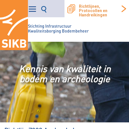
Richtlijnen,
Protocollen en
Handreikingen
Stichting Infrastructuur
Kwaliteitsborging Bodembeheer
Kennis van kwaliteit in
bodem en archeologie