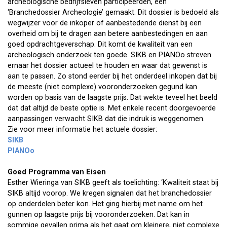
archeologische bedrijfsleven participeerden, een
‘Branchedossier Archeologie’ gemaakt. Dit dossier is bedoeld als
wegwijzer voor de inkoper of aanbestedende dienst bij een
overheid om bij te dragen aan betere aanbestedingen en aan
goed opdrachtgeverschap. Dit komt de kwaliteit van een
archeologisch onderzoek ten goede. SIKB en PIANOo streven
ernaar het dossier actueel te houden en waar dat gewenst is
aan te passen. Zo stond eerder bij het onderdeel inkopen dat bij
de meeste (niet complexe) vooronderzoeken gegund kan
worden op basis van de laagste prijs. Dat wekte teveel het beeld
dat dat altijd de beste optie is. Met enkele recent doorgevoerde
aanpassingen verwacht SIKB dat die indruk is weggenomen.
Zie voor meer informatie het actuele dossier:
SIKB
PIANOo
Goed Programma van Eisen
Esther Wieringa van SIKB geeft als toelichting: ‘Kwaliteit staat bij
SIKB altijd voorop. We kregen signalen dat het branchedossier
op onderdelen beter kon. Het ging hierbij met name om het
gunnen op laagste prijs bij vooronderzoeken. Dat kan in
sommige gevallen prima als het gaat om kleinere, niet complexe