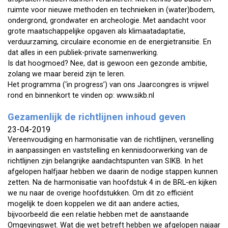
ruimte voor nieuwe methoden en technieken in (water)bodem,
ondergrond, grondwater en archeologie. Met aandacht voor
grote maatschappelijke opgaven als klimaatadaptatie,
verduurzaming, circulaire economie en de energietransitie. En
dat alles in een publiek-private samenwerking.
Is dat hoogmoed? Nee, dat is gewoon een gezonde ambitie,
zolang we maar bereid zijn te leren.
Het programma (‘in progress’) van ons Jaarcongres is vrijwel
rond en binnenkort te vinden op: www.sikb.nl
Gezamenlijk de richtlijnen inhoud geven
23-04-2019
Vereenvoudiging en harmonisatie van de richtlijnen, versnelling
in aanpassingen en vaststelling en kennisdoorwerking van de
richtlijnen zijn belangrijke aandachtspunten van SIKB. In het
afgelopen halfjaar hebben we daarin de nodige stappen kunnen
zetten. Na de harmonisatie van hoofdstuk 4 in de BRL-en kijken
we nu naar de overige hoofdstukken. Om dit zo efficiënt
mogelijk te doen koppelen we dit aan andere acties,
bijvoorbeeld die een relatie hebben met de aanstaande
Omgevingswet. Wat die wet betreft hebben we afgelopen najaar