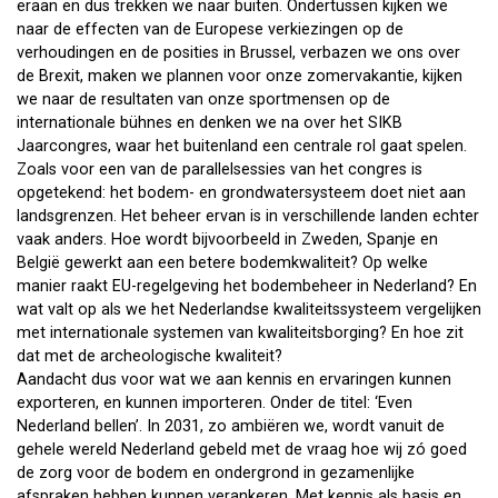
eraan en dus trekken we naar buiten. Ondertussen kijken we
naar de effecten van de Europese verkiezingen op de
verhoudingen en de posities in Brussel, verbazen we ons over
de Brexit, maken we plannen voor onze zomervakantie, kijken
we naar de resultaten van onze sportmensen op de
internationale bühnes en denken we na over het SIKB
Jaarcongres, waar het buitenland een centrale rol gaat spelen.
Zoals voor een van de parallelsessies van het congres is
opgetekend: het bodem- en grondwatersysteem doet niet aan
landsgrenzen. Het beheer ervan is in verschillende landen echter
vaak anders. Hoe wordt bijvoorbeeld in Zweden, Spanje en
België gewerkt aan een betere bodemkwaliteit? Op welke
manier raakt EU-regelgeving het bodembeheer in Nederland? En
wat valt op als we het Nederlandse kwaliteitssysteem vergelijken
met internationale systemen van kwaliteitsborging? En hoe zit
dat met de archeologische kwaliteit?
Aandacht dus voor wat we aan kennis en ervaringen kunnen
exporteren, en kunnen importeren. Onder de titel: ‘Even
Nederland bellen’. In 2031, zo ambiëren we, wordt vanuit de
gehele wereld Nederland gebeld met de vraag hoe wij zó goed
de zorg voor de bodem en ondergrond in gezamenlijke
afspraken hebben kunnen verankeren. Met kennis als basis en