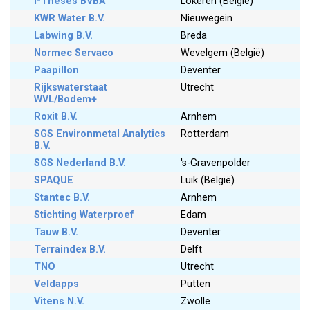
i-Theses BVBA
Lokeren (België)
KWR Water B.V.
Nieuwegein
Labwing B.V.
Breda
Normec Servaco
Wevelgem (België)
Paapillon
Deventer
Rijkswaterstaat
Utrecht
WVL/Bodem+
Roxit B.V.
Arnhem
SGS Environmetal Analytics
Rotterdam
B.V.
SGS Nederland B.V.
's-Gravenpolder
SPAQUE
Luik (België)
Stantec B.V.
Arnhem
Stichting Waterproef
Edam
Tauw B.V.
Deventer
Terraindex B.V.
Delft
TNO
Utrecht
Veldapps
Putten
Vitens N.V.
Zwolle