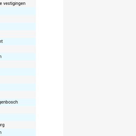
 vestigingen
ht
n
ogenbosch
urg
n