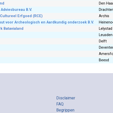
and
Den Haa
Adviesbureau B.V.
Drachte
 Cultureel Erfgoed (RCE)
Archis
uut voor Archeologisch en Aardkundig onderzoek B.V.
Heineno
k Batavialand
Lelystad
Leusden
Delft
Devente
Amersfo
Beesd
Disclaimer
FAQ
Begrippen