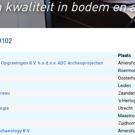
 kwaliteit in bodem en 
0102
Plaats
Opgravingen B.V. h.o.d.n.v. ADC Archeoprojecten
Amersfo
Roermo
Oosterh
Leiden
ureau
Zaanda
's-Hert
ogie
Utrecht
Maastric
Zuidhor
chaeology B.V.
Amersfo