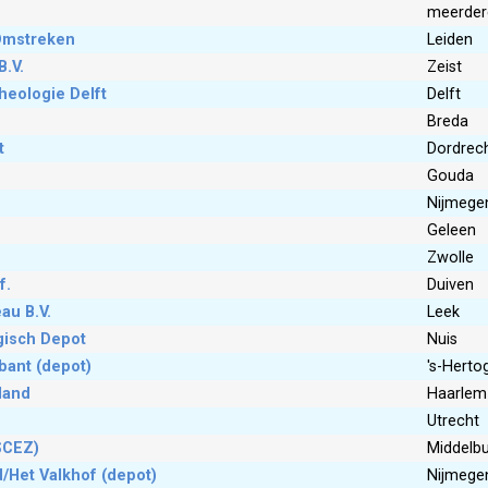
meerdere
Omstreken
Leiden
B.V.
Zeist
heologie Delft
Delft
Breda
t
Dordrec
Gouda
Nijmege
Geleen
Zwolle
f.
Duiven
au B.V.
Leek
gisch Depot
Nuis
bant (depot)
's-Hert
land
Haarlem
Utrecht
SCEZ)
Middelb
/Het Valkhof (depot)
Nijmege