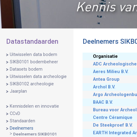
Kennis van
Datastandaarden
Deelnemers SIKB
Uitwisselen data bodem
Organisatie
SIKB0101 bodembeheer
ADC Archeologische 
Datasets bodem
Aeres Milieu B.V.
Uitwisselen data archeologie
Antea Group
SIKB0102 archeologie
Archol B.V.
Jaarplan
Argo Archeologenb
BAAC B.V.
Kennisdelen en innovatie
Bureau voor Archeol
CCvD
Centre Céramique
Standaarden
De Steekproef B.V.
Deelnemers
EARTH Integrated Ar
Deelnemers SIKB0101