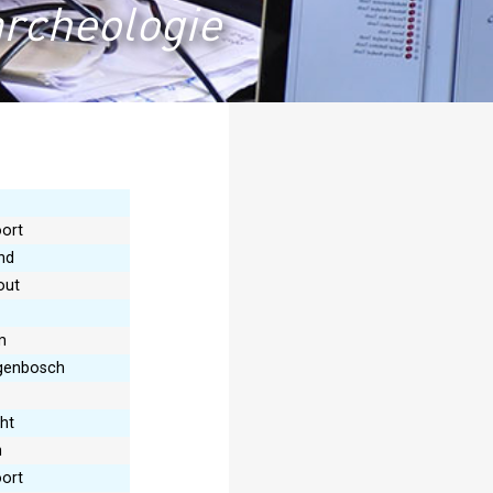
archeologie
ort
nd
out
m
ogenbosch
ht
n
ort