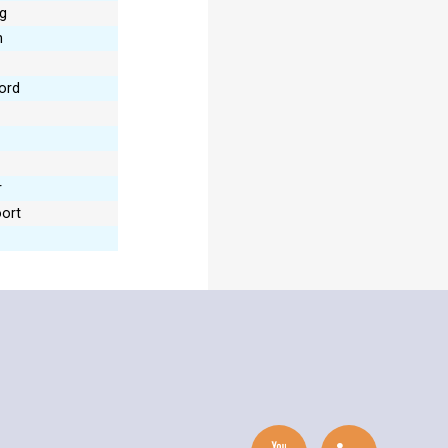
g
n
ord
r
ort