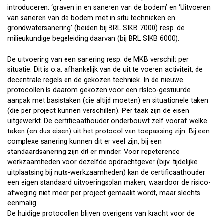
introduceren: ‘graven in en saneren van de bodem’ en ‘Uitvoeren
van saneren van de bodem met in situ technieken en
grondwatersanering’ (beiden bij BRL SIKB 7000) resp. de
milieukundige begeleiding daarvan (bij BRL SIKB 6000).
De uitvoering van een sanering resp. de MKB verschilt per
situatie. Dit is o.a. afhankelijk van de uit te voeren activiteit, de
decentrale regels en de gekozen techniek. In de nieuwe
protocollen is daarom gekozen voor een risico-gestuurde
aanpak met basistaken (die altijd moeten) en situationele taken
(die per project kunnen verschillen). Per taak zijn de eisen
uitgewerkt. De certificaathouder onderbouwt zelf vooraf welke
taken (en dus eisen) uit het protocol van toepassing zijn. Bij een
complexe sanering kunnen dit er veel zijn, bij een
standaardsanering zijn dit er minder. Voor repeterende
werkzaamheden voor dezelfde opdrachtgever (bijv. tijdelijke
uitplaatsing bij nuts-werkzaamheden) kan de certificaathouder
een eigen standaard uitvoeringsplan maken, waardoor de risico-
afweging niet meer per project gemaakt wordt, maar slechts
eenmalig.
De huidige protocollen blijven overigens van kracht voor de