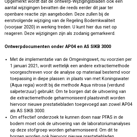
Opgemerkt wordt dat de ontwerp-Wijzigingsbladen ook een
aantal wijzigingen bevatten die reeds eerder dit jaar ter
openbare reactie zijn aangeboden. Deze zullen bij de
eerstvolgende wijziging van de Regeling Bodemkwaliteit
(voorjaar 2020) in werking treden. U kunt hier dus niet op
reageren. Deze wijzigingen zijn als zodanig gemarkeerd.
Ontwerpdocumenten onder AP04 en AS SIKB 3000
Met de implementatie van de Omgevingswet, nu voorzien per
1 januari 2021, wordt wettelijk een andere extractiemethode
voorgeschreven voor de analyse op materiaal bestemd voor
toepassing in diepe plassen: in plaats van met Koningswater
(Aqua regia) wordt bij die methode Aqua nitrosa (verdund
salpeterzuur) gebruikt. Om te borgen dat de uitvoering van
die extractiemethode geharmoniseerd plaatsvindt worden
hiervoor nieuwe prestatiebladen toegevoegd aan zowel AP04
als AS SIKB 3000.
Om effectief onderzoek te kunnen doen naar PFAS in de
bodem moet ook de uitvoering van de laboratoriumanalyses
op deze stofgroep worden geharmoniseerd. Om dit te
borgen worden ook hiervoor nieuwe prestatiebladen