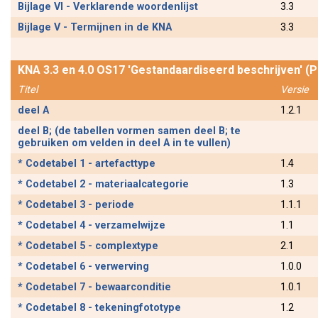
Bijlage VI - Verklarende woordenlijst
3.3
Bijlage V - Termijnen in de KNA
3.3
KNA 3.3 en 4.0 OS17 'Gestandaardiseerd beschrijven' (
Titel
Versie
deel A
1.2.1
deel B; (de tabellen vormen samen deel B; te
gebruiken om velden in deel A in te vullen)
* Codetabel 1 - artefacttype
1.4
* Codetabel 2 - materiaalcategorie
1.3
* Codetabel 3 - periode
1.1.1
* Codetabel 4 - verzamelwijze
1.1
* Codetabel 5 - complextype
2.1
* Codetabel 6 - verwerving
1.0.0
* Codetabel 7 - bewaarconditie
1.0.1
* Codetabel 8 - tekeningfototype
1.2