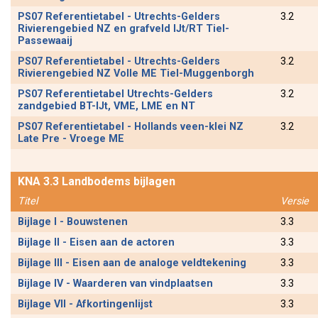
PS07 Referentietabel - Utrechts-Gelders
3.2
Rivierengebied NZ en grafveld IJt/RT Tiel-
Passewaaij
PS07 Referentietabel - Utrechts-Gelders
3.2
Rivierengebied NZ Volle ME Tiel-Muggenborgh
PS07 Referentietabel Utrechts-Gelders
3.2
zandgebied BT-IJt, VME, LME en NT
PS07 Referentietabel - Hollands veen-klei NZ
3.2
Late Pre - Vroege ME
KNA 3.3 Landbodems bijlagen
Titel
Versie
Bijlage I - Bouwstenen
3.3
Bijlage II - Eisen aan de actoren
3.3
Bijlage III - Eisen aan de analoge veldtekening
3.3
Bijlage IV - Waarderen van vindplaatsen
3.3
Bijlage VII - Afkortingenlijst
3.3