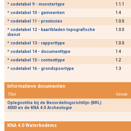
* codetabel 9 - monstertype
1.1.1
* codetabel 10 - gemeenten
1.4
* codetabel 11 - provincies
1.0.0
* codetabel 12 - kaartbladen topografische
1.0.0
dienst
* codetabel 13 - rapporttype
1.0.0
* codetabel 14 - documenttype
1.4
* codetabel 15 - contexttype
1.2
* codetabel 16 - grondspoortype
1.3
Informatieve documenten
Titel
Versie
Oplegnotitie bij de Beoordelingsrichtlijn (BRL)
4000 en de KNA 4.0 Archeologie
KNA 4.0 Waterbodems