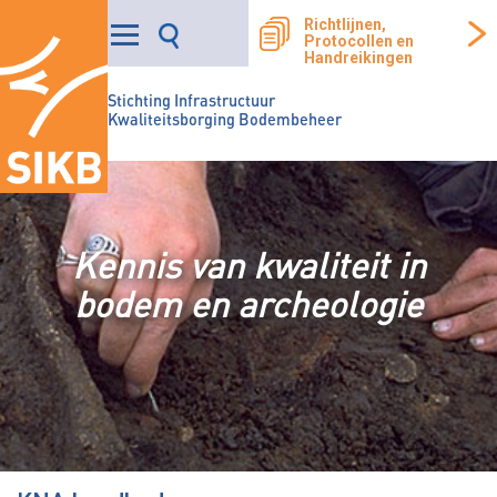
Richtlijnen,
Protocollen en
Handreikingen
Stichting Infrastructuur
Kwaliteitsborging Bodembeheer
Kennis van kwaliteit in
bodem en archeologie