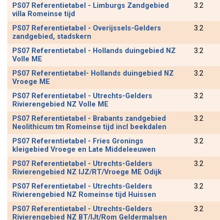
PS07 Referentietabel - Limburgs Zandgebied
3.2
villa Romeinse tijd
PS07 Referentietabel - Overijssels-Gelders
3.2
zandgebied, stadskern
PS07 Referentietabel - Hollands duingebied NZ
3.2
Volle ME
PS07 Referentietabel- Hollands duingebied NZ
3.2
Vroege ME
PS07 Referentietabel - Utrechts-Gelders
3.2
Rivierengebied NZ Volle ME
PS07 Referentietabel - Brabants zandgebied
3.2
Neolithicum tm Romeinse tijd incl beekdalen
PS07 Referentietabel - Fries Gronings
3.2
kleigebied Vroege en Late Middeleeuwen
PS07 Referentietabel - Utrechts-Gelders
3.2
Rivierengebied NZ IJZ/RT/Vroege ME Odijk
PS07 Referentietabel - Utrechts-Gelders
3.2
Rivierengebied NZ Romeinse tijd Huissen
PS07 Referentietabel - Utrechts-Gelders
3.2
Rivierengebied NZ BT/IJt/Rom Geldermalsen