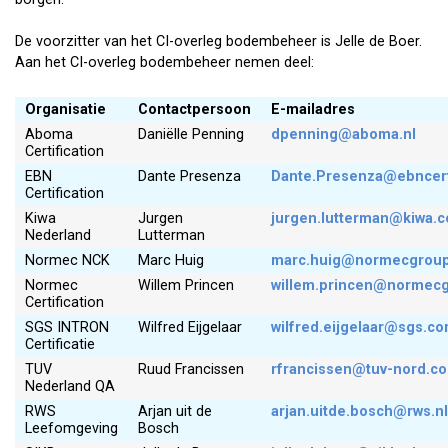
De voorzitter van het CI-overleg bodembeheer is Jelle de Boer.
Aan het CI-overleg bodembeheer nemen deel:
Organisatie
Contactpersoon
E-mailadres
Aboma
Daniëlle Penning
dpenning@aboma.nl
Certification
EBN
Dante Presenza
Dante.Presenza@ebncerti
Certification
Kiwa
Jurgen
jurgen.lutterman@kiwa.
Nederland
Lutterman
Normec NCK
Marc Huig
marc.huig@normecgrou
Normec
Willem Princen
willem.princen@normec
Certification
SGS INTRON
Wilfred Eijgelaar
wilfred.eijgelaar@sgs.c
Certificatie
TUV
Ruud Francissen
rfrancissen@tuv-nord.c
Nederland QA
RWS
Arjan uit de
arjan.uitde.bosch@rws.nl
Leefomgeving
Bosch