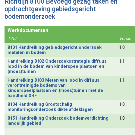
Richtlijn 8100 Bevoegd gezag taken en
opdrachtgeving gebiedsgericht
bodemonderzoek
Werkdocumenten
Titel
Versie
8101 Handreiking gebiedsgericht onderzoek
1.0
metalen in bodem
Handreiking 8102 Onderzoeksstrategie diffuus
1.1
lood in de bodem van kinderspeelplaatsen en
(moes)tuinen
Handreiking 8103 Meten van lood in diffuus
1.1
verontreinigde bodems van
kinderspeelplaatsen en (moes)tuinen met de
handheld XRF
8104 Handreiking Grootschalig
1.0
monitoringsonderzoek dikte afdeklagen
8151 Handreiking Onderzoek bodemverdichting
1.0
landelijk gebied