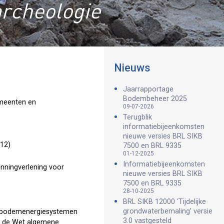
archeologie
Nieuws
Jaarrapportage
Bodembeheer 2025
emeenten en
09-07-2026
Terugblik
informatiebijeenkomsten
)
nieuwe versies BRL SIKB
212)
7500 en BRL 9335
01-12-2025
Informatiebijeenkomsten
nningverlening voor
nieuwe versies BRL SIKB
7500 en BRL 9335
28-10-2025
BRL SIKB 12000 ‘Tijdelijke
grondwaterbemaling’ versie
en bodemenergiesystemen
3.0 vastgesteld
r, de Wet algemene