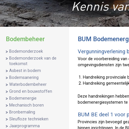
Kennis van
Bodembeheer
BUM Bodemenerg
Vergunningverlening
Bodemonderzoek
Bodemonderzoek van de
Voor de voorbereiding van
toekomst
omgevingsdiensten zijn twe
Asbest in bodem
Handreiking provinciale
Bodemsanering
Handreiking gemeentelij
Waterbodembeheer
Grond en bouwstoffen
Deze handreikingen hebben 
Bodemenergie
bodemenergiesystemen te b
Mechanisch boren
Bronbemaling
BUM BE deel 1 voor pr
Sleufloze technieken
Provincies zijn bevoegd g
Jaarprogramma
binnen inrichtingen. In de 