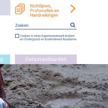
Richtlijnen,
Protocollen en
ren
llen
Handreikingen
e
ng
Zoeken in sites Expertisenetwerk Bodem
en Ondergrond en Bodembreed Academie
g
Datastandaarden