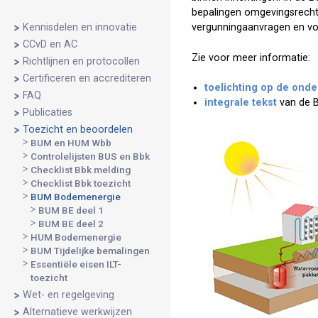
bepalingen omgevingsrecht 
Kennisdelen en innovatie
vergunningaanvragen en voo
CCvD en AC
Zie voor meer informatie:
Richtlijnen en protocollen
Certificeren en accrediteren
toelichting op de ond
FAQ
integrale tekst
van de B
Publicaties
Toezicht en beoordelen
BUM en HUM Wbb
Controlelijsten BUS en Bbk
Checklist Bbk melding
Checklist Bbk toezicht
BUM Bodemenergie
BUM BE deel 1
BUM BE deel 2
HUM Bodemenergie
BUM Tijdelijke bemalingen
Essentiële eisen ILT-
toezicht
Wet- en regelgeving
Alternatieve werkwijzen