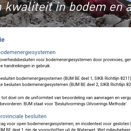
 kwaliteit in bodem en 
ie
 bodemenergiesystemen
 overheidsbesluiten voor bodemenergiesystemen door provincies, g
e handreikingen in gebruik:
 besluiten bodemenergiesystemen (BUM BE deel 1, SIKB Richtlijn 8211
ke besluiten bodemenergiesystemen (BUM BE deel 2, SIKB Richtlijn 8
tot doel om de uniformiteit van beoordeling van aanvragen en vergu
evorderen. BUM staat voor 'Besluitvormings Uitvoerings Methode'.
ovinciale besluiten
ezag voor open bodemenergiesystemen, en incidenteel voor geslot
BUM BE deel 1 zijn de voorschriften uit de Waterwet, Wet milieubehee