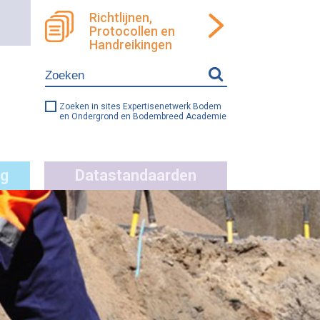
Richtlijnen,
Protocollen en
ren
llen
Handreikingen
e
ng
Zoeken in sites Expertisenetwerk Bodem
en Ondergrond en Bodembreed Academie
g
Datastandaarden