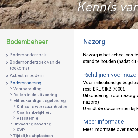
Kennis van
Bodembeheer
Nazorg
Bodemonderzoek
Nazorg is het geheel aan t
stand te houden (nadat dit d
Bodemonderzoek van de
toekomst
Richtlijnen voor nazo
Asbest in bodem
Voor milieukundige begeleid
Bodemsanering
Voorbereiding
resp BRL SIKB 7000).
Rollen in de uitvoering
Uitzondering: voor nazorg w
Milieukundige begeleiding
nazorg).
Kritische werkzaamheden
U vindt de documenten bij R
Onafhankelijkheid
Assistentie
Meer informatie
Uitvoering sanering
Meer informatie over nazo
KVP
Tijdelijke uitplaatsen