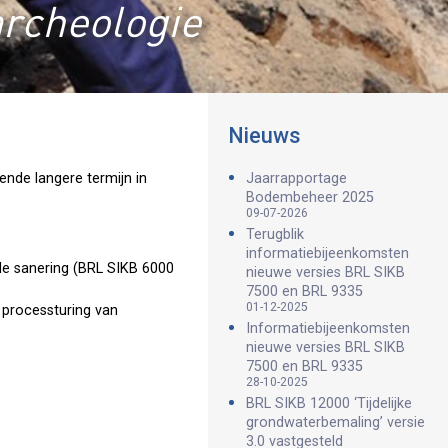
archeologie
Nieuws
nde langere termijn in
Jaarrapportage
Bodembeheer 2025
09-07-2026
Terugblik
informatiebijeenkomsten
 de sanering (BRL SIKB 6000
nieuwe versies BRL SIKB
7500 en BRL 9335
01-12-2025
n processturing van
Informatiebijeenkomsten
nieuwe versies BRL SIKB
7500 en BRL 9335
28-10-2025
BRL SIKB 12000 ‘Tijdelijke
grondwaterbemaling’ versie
3.0 vastgesteld