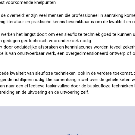
est voorkomende knelpunten:
j de overheid: er zijn veel mensen die professioneel in aanraking kom
inig literatuur en praktische kennis beschikbaar is om de kwaliteit en 
werken het langst door: om een sleufloze techniek goed te kunnen u
 een gedegen geotechnisch vooronderzoek nodig.
n
: door onduidelijke afspraken en kennislacunes worden teveel zeker
ke is van onuitvoerbaar werk, een overgedimensioneerd ontwerp of o
ede kwaliteit van sleufloze technieken, ook in de verdere toekomst, 
gende richtlijnen nodig. Die samenhang moet over de gehele keten 
an naar een effectieve taakinvulling door de bij sleufloze technieke
reiding en de uitvoering en de uitvoering zelf.