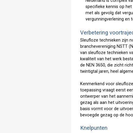
Nederland is complex va
specifieke kennis op het
met als gevolg dat verg
vergunningverlening en t
Verbetering voortraje
Sleufloze technieken zijn no
branchevereniging NSTT (Ne
van sleufloze technieken va
kwaliteit van het werk best
de NEN 3650, die zicht richt
twintigtal jaren, heel alge
Kenmerkend voor sleufloze t
toepassing vraagt eerst een
ontwerper van het aannemin
gezag als aan het uitvoeri
basis vormt voor de uitvoe
bevoegde gezag op de hoo
Knelpunten