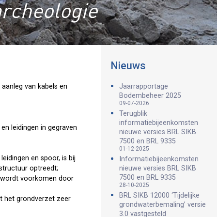
archeologie
Nieuws
 aanleg van kabels en
Jaarrapportage
Bodembeheer 2025
09-07-2026
Terugblik
informatiebijeenkomsten
 en leidingen in gegraven
nieuwe versies BRL SIKB
7500 en BRL 9335
01-12-2025
eidingen en spoor, is bij
Informatiebijeenkomsten
nieuwe versies BRL SIKB
tructuur optreedt;
7500 en BRL 9335
en wordt voorkomen door
28-10-2025
BRL SIKB 12000 ‘Tijdelijke
at het grondverzet zeer
grondwaterbemaling’ versie
3.0 vastgesteld