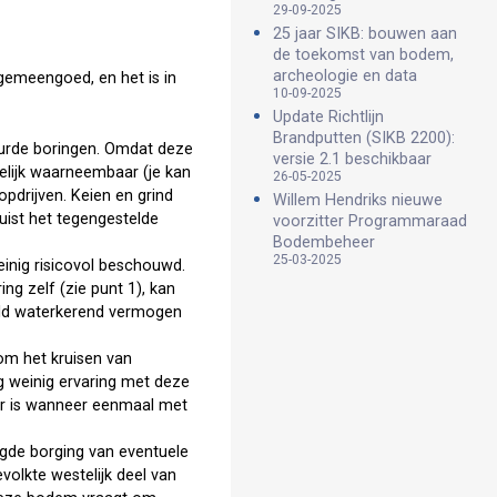
29-09-2025
25 jaar SIKB: bouwen aan
de toekomst van bodem,
archeologie en data
 gemeengoed, en het is in
10-09-2025
Update Richtlijn
Brandputten (SIKB 2200):
uurde boringen. Omdat deze
versie 2.1 beschikbaar
delijk waarneembaar (je kan
26-05-2025
opdrijven. Keien en grind
Willem Hendriks nieuwe
ist het tegengestelde
voorzitter Programmaraad
Bodembeheer
25-03-2025
einig risicovol beschouwd.
ng zelf (zie punt 1), kan
eeld waterkerend vermogen
 om het kruisen van
og weinig ervaring met deze
aar is wanneer eenmaal met
gde borging van eventuele
volkte westelijk deel van