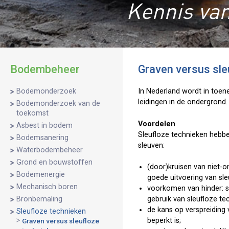
Kennis van
Bodembeheer
Graven versus sle
Bodemonderzoek
In Nederland wordt in toe
leidingen in de ondergrond.
Bodemonderzoek van de
toekomst
Voordelen
Asbest in bodem
Sleufloze technieken hebbe
Bodemsanering
sleuven:
Waterbodembeheer
Grond en bouwstoffen
(door)kruisen van niet-o
Bodemenergie
goede uitvoering van sl
Mechanisch boren
voorkomen van hinder: s
Bronbemaling
gebruik van sleufloze te
de kans op verspreiding 
Sleufloze technieken
beperkt is;
Graven versus sleufloze