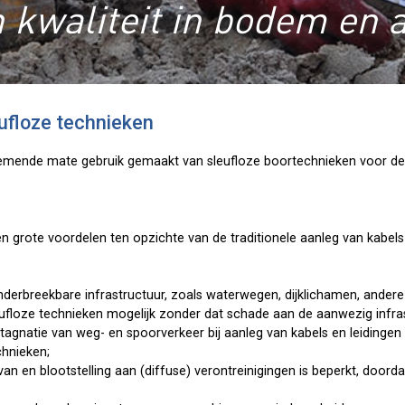
 kwaliteit in bodem en 
ufloze technieken
nemende mate gebruik gemaakt van sleufloze boortechnieken voor de
n grote voordelen ten opzichte van de traditionele aanleg van kabels
nderbreekbare infrastructuur, zoals waterwegen, dijklichamen, andere l
eufloze technieken mogelijk zonder dat schade aan de aanwezig infras
tagnatie van weg- en spoorverkeer bij aanleg van kabels en leiding
chnieken;
van en blootstelling aan (diffuse) verontreinigingen is beperkt, doord