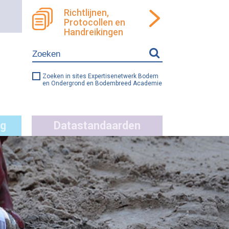
Richtlijnen,
Protocollen en
ren
llen
Handreikingen
e
ng
Zoeken in sites Expertisenetwerk Bodem
en Ondergrond en Bodembreed Academie
g
Datastandaarden