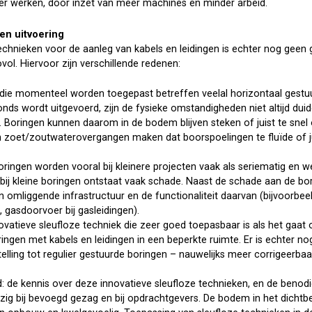
ker werken, door inzet van meer machines en minder arbeid.
 en uitvoering
technieken voor de aanleg van kabels en leidingen is echter nog geen
ovol. Hiervoor zijn verschillende redenen:
 die momenteel worden toegepast betreffen veelal horizontaal gest
nds wordt uitgevoerd, zijn de fysieke omstandigheden niet altijd dui
). Boringen kunnen daarom in de bodem blijven steken of juist te snel 
 zoet/zoutwaterovergangen maken dat boorspoelingen te fluïde of ju
ringen worden vooral bij kleinere projecten vaak als seriematig en w
 bij kleine boringen ontstaat vaak schade. Naast de schade aan de bori
 omliggende infrastructuur en de functionaliteit daarvan (bijvoorb
 gasdoorvoer bij gasleidingen).
vatieve sleufloze techniek die zeer goed toepasbaar is als het gaat
ringen met kabels en leidingen in een beperkte ruimte. Er is echter n
stelling tot regulier gestuurde boringen – nauwelijks meer corrigeerb
e kennis over deze innovatieve sleufloze technieken, en de benodi
wezig bij bevoegd gezag en bij opdrachtgevers. De bodem in het dichtbe