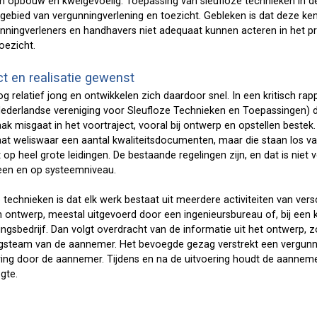
n opbouw en kwelgevoelig. Toepassing van sleufloze technieken in
 gebied van vergunningverlening en toezicht. Gebleken is dat deze ke
unningverleners en handhavers niet adequaat kunnen acteren in het p
oezicht.
ct en realisatie gewenst
g relatief jong en ontwikkelen zich daardoor snel. In een kritisch rap
derlandse vereniging voor Sleufloze Technieken en Toepassingen) da
ak misgaat in het voortraject, vooral bij ontwerp en opstellen bestek
aat weliswaar een aantal kwaliteitsdocumenten, maar die staan los va
 op heel grote leidingen. De bestaande regelingen zijn, en dat is niet
meen en op systeemniveau.
echnieken is dat elk werk bestaat uit meerdere activiteiten van versc
 ontwerp, meestal uitgevoerd door een ingenieursbureau of, bij een k
gsbedrijf. Dan volgt overdracht van de informatie uit het ontwerp,
ngsteam van de aannemer. Het bevoegde gezag verstrekt een vergunni
ring door de aannemer. Tijdens en na de uitvoering houdt de aanneme
gte.