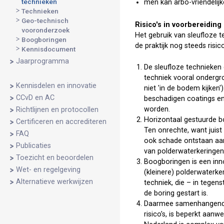
technieken
men kan arbo-vriendelij
Technieken
Geo-technisch
Risico's in voorbereiding
vooronderzoek
Het gebruik van sleufloze 
Boogboringen
de praktijk nog steeds risic
Kennisdocument
Jaarprogramma
De sleufloze technieken
techniek vooral ondergro
Kennisdelen en innovatie
niet 'in de bodem kijken'
CCvD en AC
beschadigen coatings en
worden.
Richtlijnen en protocollen
Horizontaal gestuurde bo
Certificeren en accrediteren
Ten onrechte, want juist
FAQ
ook schade ontstaan aan
Publicaties
van polderwaterkeringen,
Toezicht en beoordelen
Boogboringen is een inno
Wet- en regelgeving
(kleinere) polderwaterke
Alternatieve werkwijzen
techniek, die – in tegen
de boring gestart is.
Daarmee samenhangend: d
risico’s, is beperkt aan