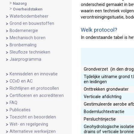
Nazorg
onderscheid gemaakt in be
Overheidstaken
waarin een techniek volgen
Waterbodembeheer
verontreinigingsituatie, b
Grond en bouwstoffen
Welk protocol?
Bodemenergie
In onderstaande tabel is he
Mechanisch boren
Bronbemaling
Sleufloze technieken
Jaarprogramma
Grondverzet (in den droge
Kennisdelen en innovatie
Tijdelijke uitname grond t.
CCvD en AC
en leidingen
Richtlijnen en protocollen
Onttrekken grondwater
Certificeren en accrediteren
Verticale afdichting
FAQ
Gestimuleerde aerobe af
Publicaties
Bodemluchtextractie
Toezicht en beoordelen
Persluchtinjectie
Wet- en regelgeving
Geohydrologische isolatie
Alternatieve werkwijzen
drains of verticale bronne