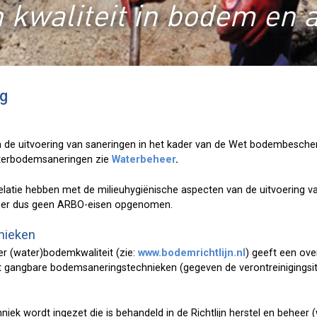
 kwaliteit in bodem en 
ng
n de uitvoering van saneringen in het kader van de Wet bodembesche
aterbodemsaneringen zie
Waterbeheer
.
 relatie hebben met de milieuhygiënische aspecten van de uitvoering 
n er dus geen ARBO-eisen opgenomen.
nieken
eer (water)bodemkwaliteit (zie:
www.bodemrichtlijn.nl
) geeft een ove
t gangbare bodemsaneringstechnieken (gegeven de verontreinigings
iek wordt ingezet die is behandeld in de Richtlijn herstel en beheer