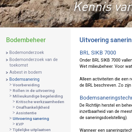
Kennis van
Bodembeheer
Uitvoering saneri
BRL SIKB 7000
Bodemonderzoek
Bodemonderzoek van de
Onder BRL SIKB 7000 valle
toekomst
Wet milieubeheer. Voor w
Asbest in bodem
Alleen activiteiten die een
Bodemsanering
Voorbereiding
de BRL beschreven. Zo zij
Rollen in de uitvoering
Milieukundige begeleiding
Bodemsaneringstech
Kritische werkzaamheden
De Richtlijn herstel en beh
Onafhankelijkheid
inzetbaarheid van de mees
Assistentie
de saneringsdoelstelling).
Uitvoering sanering
KVP
Tijdelijke uitplaatsen
Wanneer een saneringstechn