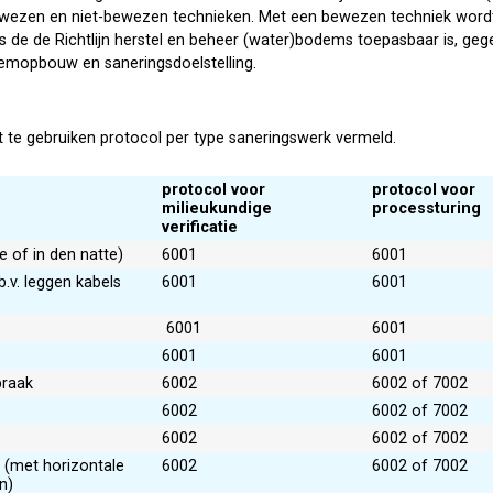
wezen en niet-bewezen technieken. Met een bewezen techniek wordt 
s de de Richtlijn herstel en beheer (water)bodems toepasbaar is, ge
odemopbouw en saneringsdoelstelling.
t te gebruiken protocol per type saneringswerk vermeld.
protocol voor
protocol voor
milieukundige
processturing
verificatie
 of in den natte)
6001
6001
b.v. leggen kabels
6001
6001
6001
6001
6001
6001
braak
6002
6002 of 7002
6002
6002 of 7002
6002
6002 of 7002
 (met horizontale
6002
6002 of 7002
n)