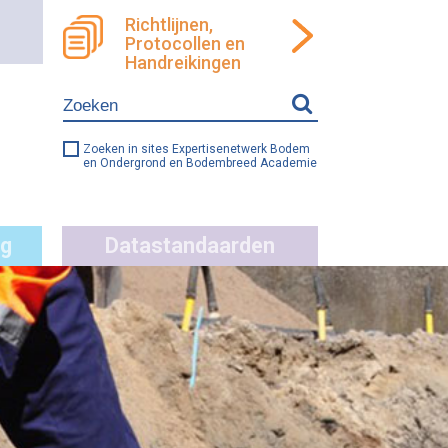
Richtlijnen,
Protocollen en
ren
llen
Handreikingen
e
ng
Zoeken in sites Expertisenetwerk Bodem
en Ondergrond en Bodembreed Academie
g
Datastandaarden