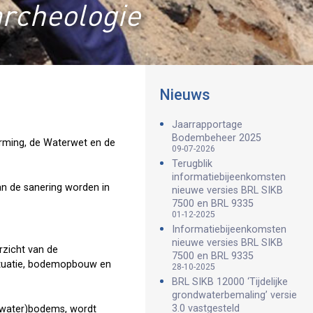
archeologie
Nieuws
Jaarrapportage
Bodembeheer 2025
rming, de Waterwet en de
09-07-2026
Terugblik
informatiebijeenkomsten
van de sanering worden in
nieuwe versies BRL SIKB
7500 en BRL 9335
01-12-2025
Informatiebijeenkomsten
nieuwe versies BRL SIKB
rzicht van de
7500 en BRL 9335
ituatie, bodemopbouw en
28-10-2025
BRL SIKB 12000 ‘Tijdelijke
grondwaterbemaling’ versie
3.0 vastgesteld
 (water)bodems, wordt